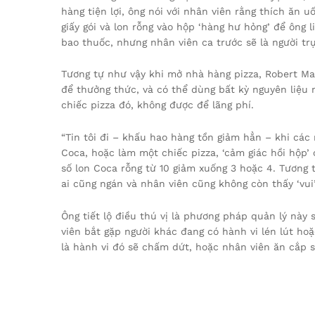
hàng tiện lợi, ông nói với nhân viên rằng thích ăn 
giấy gói và lon rỗng vào hộp ‘hàng hư hỏng’ để ông
bao thuốc, nhưng nhân viên ca trước sẽ là người tr
Tương tự như vậy khi mở nhà hàng pizza, Robert Ma
để thưởng thức, và có thể dùng bất kỳ nguyên liệu
chiếc pizza đó, không được để lãng phí.
“Tin tôi đi – khấu hao hàng tồn giảm hẳn – khi các 
Coca, hoặc làm một chiếc pizza, ‘cảm giác hồi hộp’ 
số lon Coca rỗng từ 10 giảm xuống 3 hoặc 4. Tương t
ai cũng ngán và nhân viên cũng không còn thấy ‘vui’ 
Ông tiết lộ điều thú vị là phương pháp quản lý này
viên bắt gặp người khác đang có hành vi lén lút hoặ
là hành vi đó sẽ chấm dứt, hoặc nhân viên ăn cắp s