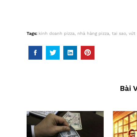
Tags:
kinh doanh pizza
,
nhà hàng pizza
,
tai sao
,
vứt
Bài 