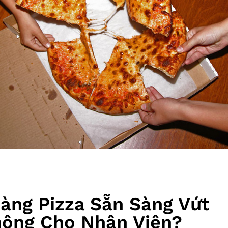
àng Pizza Sẵn Sàng Vứt
hông Cho Nhân Viên?