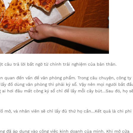
t câu trả lời bất ngờ từ chính trải nghiệm của bản thân.
iên quan đến vấn đề văn phòng phẩm. Trong câu chuyện, công ty
 lấy đồ dùng văn phòng thì phải ký sổ. Vậy nên mọi người bắt đầ
ng ai hơi đâu mất công ký sổ chỉ để lấy mỗi cây bút…Sau đó, họ s
đồ mở, và nhân viên sẽ chỉ lấy đủ thứ họ cần…Kết quả là chi phí
ông đã áp dụng vào công việc kinh doanh của mình. Khi mở cửa