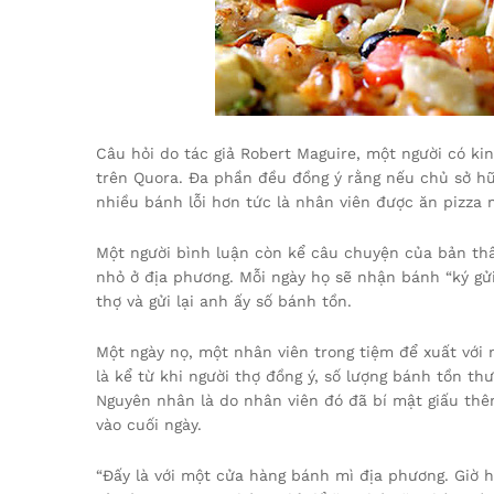
Câu hỏi do tác giả Robert Maguire, một người có k
trên Quora. Đa phần đều đồng ý rằng nếu chủ sở hữu 
nhiều bánh lỗi hơn tức là nhân viên được ăn pizza 
Một người bình luận còn kể câu chuyện của bản th
nhỏ ở địa phương. Mỗi ngày họ sẽ nhận bánh “ký gửi
thợ và gửi lại anh ấy số bánh tồn.
Một ngày nọ, một nhân viên trong tiệm để xuất với ng
là kể từ khi người thợ đồng ý, số lượng bánh tồn thườ
Nguyên nhân là do nhân viên đó đã bí mật giấu thê
vào cuối ngày.
“Đấy là với một cửa hàng bánh mì địa phương. Giờ h