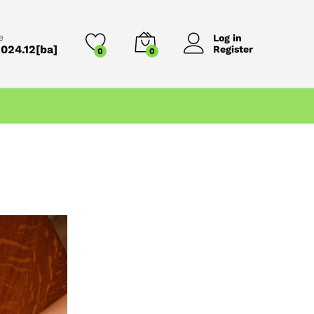
e
Log in
024.12[ba]
Register
0
0