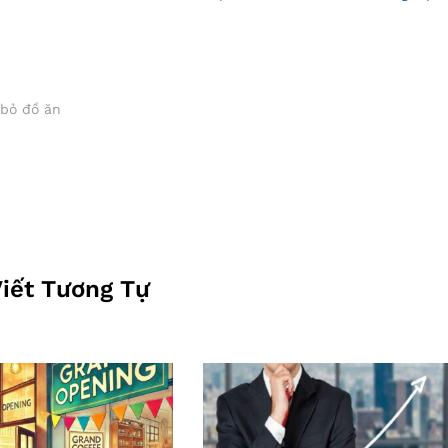
 bỏ đồ ăn
Viết Tương Tự