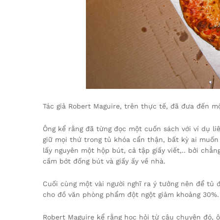
Tác giả Robert Maguire, trên thực tế, đã đưa đến mộ
Ông kể rằng đã từng đọc một cuốn sách với ví dụ l
giữ mọi thứ trong tủ khóa cẩn thận, bất kỳ ai muốn
lấy nguyên một hộp bút, cả tập giấy viết,.. bởi chẳ
cầm bớt đống bút và giấy ấy về nhà.
Cuối cùng một vài người nghĩ ra ý tưởng nên để tủ 
cho đồ văn phòng phẩm đột ngột giảm khoảng 30%.
Robert Maguire kể rằng học hỏi từ câu chuyện đó, 