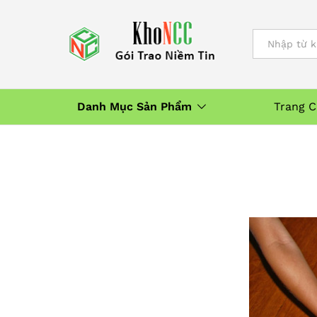
All
Danh Mục Sản Phẩm
Trang 