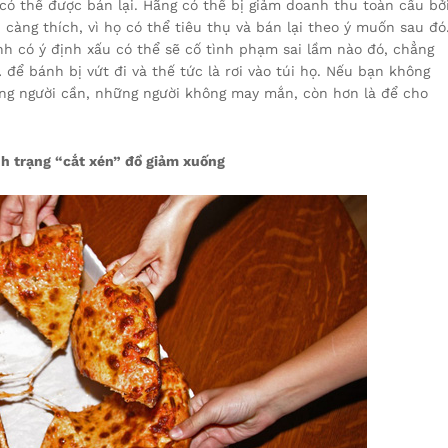
 có thể được bán lại. Hãng có thể bị giảm doanh thu toàn cầu bở
àng thích, vì họ có thể tiêu thụ và bán lại theo ý muốn sau đó
h có ý định xấu có thể sẽ cố tình phạm sai lầm nào đó, chẳng
ể bánh bị vứt đi và thế tức là rơi vào túi họ. Nếu bạn không
ững người cần, những người không may mắn, còn hơn là để cho
ình trạng “cắt xén” đồ giảm xuống