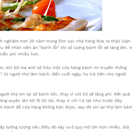
inh nghiệm hơn 20 năm trong lĩnh vực nhà hàng đưa ra thảo luận
để nhân viên ăn “bánh lỗi” thì số lượng bánh lỗi sẽ tăng lên, v
miễn phí nhiều hơn.
ân, khi bố mẹ anh sở hữu một cửa hàng bánh mì truyền thống
” từ người thợ làm bánh. Đến cuối ngày, họ trả tiền cho người
ười thợ xin lại số bánh tồn, thay vì vứt bỏ sẽ lãng phí. Kết quả
ng xuyên lên tới 15-20 lát, thay vì chỉ 1-2 lát như trước đây.
m bánh để cửa hàng không bán được, sau đó xin lại thợ làm bán
ãy tưởng tượng nếu điều đó xảy ra ở quy mô lớn hơn nhiều. Giả