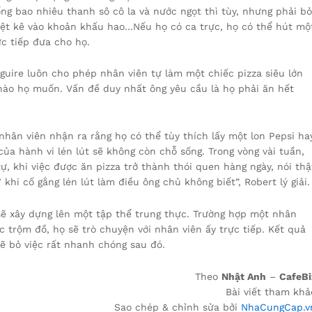
uống bao nhiêu thanh sô cô la và nước ngọt thì tùy, nhưng phải bỏ
 liệt kê vào khoản khấu hao…Nếu họ có ca trực, họ có thể hút mộ
ực tiếp đưa cho họ.
guire luôn cho phép nhân viên tự làm một chiếc pizza siêu lớn
 nào họ muốn. Vấn đề duy nhất ông yêu cầu là họ phải ăn hết
nhân viên nhận ra rằng họ có thể tùy thích lấy một lon Pepsi ha
của hành vi lén lút sẽ không còn chỗ sống. Trong vòng vài tuần,
ự, khi việc được ăn pizza trở thành thói quen hàng ngày, nói thậ
khi cố gắng lén lút làm điều ông chủ không biết”, Robert lý giải.
 sẽ xây dựng lên một tập thể trung thực. Trường hợp một nhân
c trộm đồ, họ sẽ trò chuyện với nhân viên ấy trực tiếp. Kết quả
ẽ bỏ việc rất nhanh chóng sau đó.
Theo
Nhật Anh
–
CafeBi
Bài viết tham khả
Sao chép & chỉnh sửa bởi
NhaCungCap.v