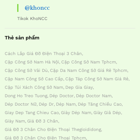
@khoncc
Tikok KhoNCC
Thẻ sản phẩm
Cách Lắp Giá Đỡ Điện Thoại 3 Chân
Cặp Công Sở Nam Hà Nội
Cặp Công Sở Nam Tphcm
Cặp Công Sở Vải Dù
Cặp Da Nam Công Sở Giá Rẻ Tphcm
Cặp Nam Công Sở Cao Cấp
Cặp Táp Công Sở Nam Giá Rẻ
Cặp Túi Xách Công Sở Nam
Dep Gia Giay
Dong Ho Treo Tuong
Dép Doctor
Dép Doctor Nam
Dép Doctor Nữ
Dép Dr
Dép Nam
Dép Tăng Chiều Cao
Giay Dep Tang Chieu Cao
Giày Dép Nam
Giày Giả Dép
Giày Nam
Giá Đỡ 3 Chân
Giá Đỡ 3 Chân Cho Điện Thoại Thegioididong
Giá Đỡ 3 Chân Cho Điện Thoại Tphcm