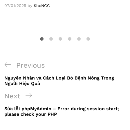
07/01/2025
by
KhoNCC
Previous
Previous
Điều
Post
Nguyên Nhân và Cách Loại Bỏ Bệnh Nóng Trong
hướng
Người Hiệu Quả
bài
Next
Next
viết
Post
Sửa lỗi phpMyAdmin – Error during session start;
please check your PHP