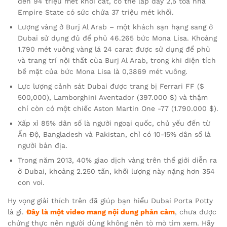
đến 94 triệu mét khối cát, có thể lấp đầy 2,5 tòa nhà
Empire State có sức chứa 37 triệu mét khối.
Lượng vàng ở Burj Al Arab – một khách sạn hạng sang ở
Dubai sử dụng đủ để phủ 46.265 bức Mona Lisa. Khoảng
1.790 mét vuông vàng lá 24 carat được sử dụng để phủ
và trang trí nội thất của Burj Al Arab, trong khi diện tích
bề mặt của bức Mona Lisa là 0,3869 mét vuông.
Lực lượng cảnh sát Dubai được trang bị Ferrari FF ($
500,000), Lamborghini Aventador (397.000 $) và thậm
chí còn có một chiếc Aston Martin One -77 (1.790.000 $).
Xấp xỉ 85% dân số là người ngoại quốc, chủ yếu đến từ
Ấn Độ, Bangladesh và Pakistan, chỉ có 10-15% dân số là
người bản địa.
Trong năm 2013, 40% giao dịch vàng trên thế giới diễn ra
ở Dubai, khoảng 2.250 tấn, khối lượng này nặng hơn 354
con voi.
Hy vọng giải thích trên đã giúp bạn hiểu Dubai Porta Potty
là gì.
Đây là một video mang nội dung phản cảm
, chưa được
chứng thực nên người dùng không nên tò mò tìm xem. Hãy