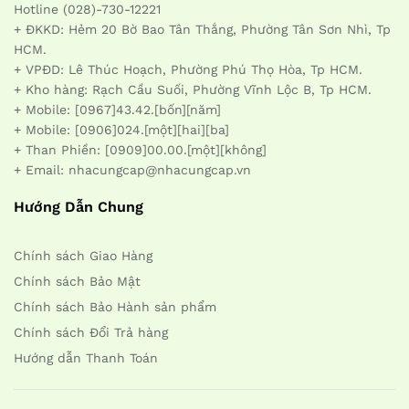
Hotline (028)-730-12221
+ ĐKKD: Hẻm 20 Bờ Bao Tân Thắng, Phường Tân Sơn Nhì, Tp
HCM.
+ VPĐD: Lê Thúc Hoạch, Phường Phú Thọ Hòa, Tp HCM.
+ Kho hàng: Rạch Cầu Suối, Phường Vĩnh Lộc B, Tp HCM.
+ Mobile: [0967]43.42.[bốn][năm]
+ Mobile: [0906]024.[một][hai][ba]
+ Than Phiền: [0909]00.00.[một][không]
+ Email: nhacungcap@nhacungcap.vn
Hướng Dẫn Chung
Chính sách Giao Hàng
Chính sách Bảo Mật
Chính sách Bảo Hành sản phẩm
Chính sách Đổi Trả hàng
Hướng dẫn Thanh Toán