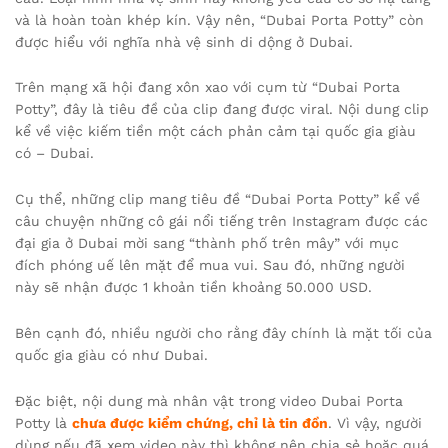
và là hoàn toàn khép kín. Vậy nên, “Dubai Porta Potty” còn
được hiểu với nghĩa nhà vệ sinh di dộng ở Dubai.
Trên mạng xã hội đang xôn xao với cụm từ “Dubai Porta
Potty”, đây là tiêu đề của clip đang được viral. Nội dung clip
kể về việc kiếm tiền một cách phản cảm tại quốc gia giàu
có – Dubai.
Cụ thể, những clip mang tiêu đề “Dubai Porta Potty” kể về
câu chuyện những cô gái nổi tiếng trên Instagram được các
đại gia ở Dubai mời sang “thành phố trên mây” với mục
đích phóng uế lên mặt để mua vui. Sau đó, những người
này sẽ nhận được 1 khoản tiền khoảng 50.000 USD.
Bên cạnh đó, nhiều người cho rằng đây chính là mặt tối của
quốc gia giàu có như Dubai.
Đặc biệt, nội dung mà nhân vật trong video Dubai Porta
Potty là
chưa được kiểm chứng, chỉ là tin đồn
. Vì vậy, người
dùng nếu đã xem video này thì không nên chia sẻ hoặc quá