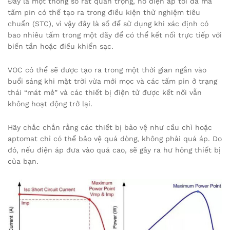
Đây là một thông số rất quan trọng, nó điện áp tối đa mà
tấm pin có thể tạo ra trong điều kiện thử nghiệm tiêu
chuẩn (STC), vì vậy đây là số để sử dụng khi xác định có
bao nhiêu tấm trong một dãy để có thể kết nối trực tiếp với
biến tần hoặc điều khiển sạc.
VOC có thể sẽ được tạo ra trong một thời gian ngắn vào
buổi sáng khi mặt trời vừa mới mọc và các tấm pin ở trạng
thái “mát mẻ” và các thiết bị điện tử được kết nối vẫn
không hoạt động trở lại.
Hãy chắc chắn rằng các thiết bị bảo vệ như cầu chì hoặc
aptomat chỉ có thể bảo vệ quá dòng, không phải quá áp. Do
đó, nếu điện áp đưa vào quá cao, sẽ gây ra hư hỏng thiết bị
của bạn.