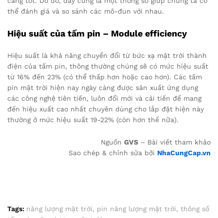
càng tốt. Do đó, đây cũng là một thông số giúp chúng ta có
thể đánh giá và so sánh các mô-đun với nhau.
Hiệu suất của tấm pin – Module efficiency
Hiệu suất là khả năng chuyển đổi từ bức xạ mặt trời thành
điện của tấm pin, thông thường chúng sẽ có mức hiệu suất
từ 16% đến 23% (có thể thấp hơn hoặc cao hơn). Các tấm
pin mặt trời hiện nay ngày càng được sản xuất ứng dụng
các công nghệ tiên tiến, luôn đổi mới và cải tiến để mang
đến hiệu xuất cao nhất chuyên dùng cho lắp đặt hiện này
thường ở mức hiệu suất 19-22% (còn hơn thế nữa).
Nguồn
GVS
– Bài viết tham khảo
Sao chép & chỉnh sửa bởi
NhaCungCap.vn
Tags:
năng lượng mặt trời
,
pin năng lượng mặt trời
,
thông số