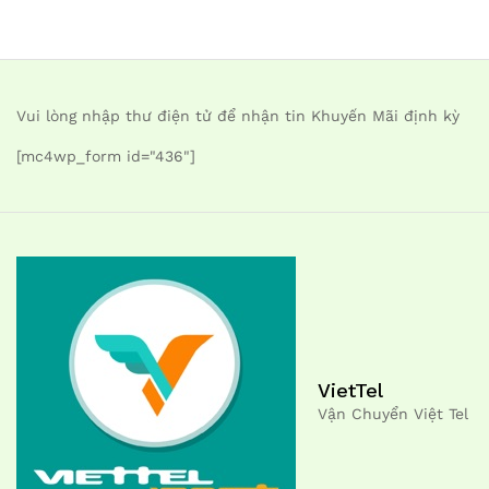
Vui lòng nhập thư điện tử để nhận tin Khuyến Mãi định kỳ
[mc4wp_form id="436"]
VietTel
Vận Chuyển Việt Tel