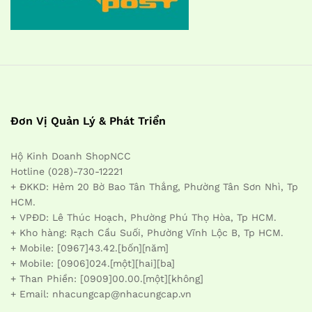
Đơn Vị Quản Lý & Phát Triển
Hộ Kinh Doanh ShopNCC
Hotline (028)-730-12221
+ ĐKKD: Hẻm 20 Bờ Bao Tân Thắng, Phường Tân Sơn Nhì, Tp
HCM.
+ VPĐD: Lê Thúc Hoạch, Phường Phú Thọ Hòa, Tp HCM.
+ Kho hàng: Rạch Cầu Suối, Phường Vĩnh Lộc B, Tp HCM.
+ Mobile: [0967]43.42.[bốn][năm]
+ Mobile: [0906]024.[một][hai][ba]
+ Than Phiền: [0909]00.00.[một][không]
+ Email: nhacungcap@nhacungcap.vn