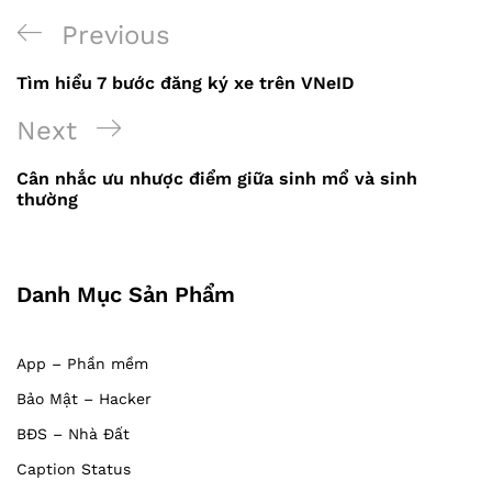
Previous
Previous
Điều
Post
Tìm hiểu 7 bước đăng ký xe trên VNeID
hướng
Next
Next
bài
Post
viết
Cân nhắc ưu nhược điểm giữa sinh mổ và sinh
thường
Danh Mục Sản Phẩm
App – Phần mềm
Bảo Mật – Hacker
BĐS – Nhà Đất
Caption Status