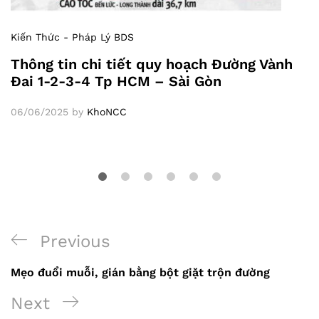
Kiến Thức - Pháp Lý BDS
Thông tin chi tiết quy hoạch Đường Vành
Đai 1-2-3-4 Tp HCM – Sài Gòn
06/06/2025
by
KhoNCC
Previous
Previous
Điều
Post
Mẹo đuổi muỗi, gián bằng bột giặt trộn đường
hướng
Next
Next
bài