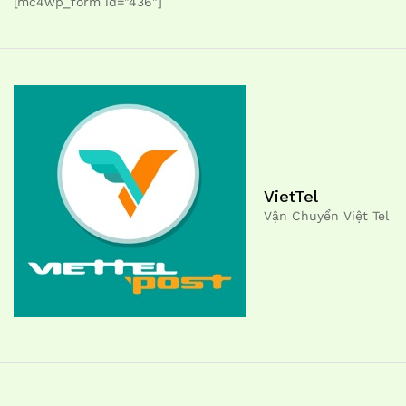
[mc4wp_form id="436"]
VietTel
Vận Chuyển Việt Tel