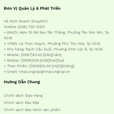
Đơn Vị Quản Lý & Phát Triển
Hộ Kinh Doanh ShopNCC
Hotline (028)-730-12221
+ ĐKKD: Hẻm 20 Bờ Bao Tân Thắng, Phường Tân Sơn Nhì, Tp
HCM.
+ VPĐD: Lê Thúc Hoạch, Phường Phú Thọ Hòa, Tp HCM.
+ Kho hàng: Rạch Cầu Suối, Phường Vĩnh Lộc B, Tp HCM.
+ Mobile: [0967]43.42.[bốn][năm]
+ Mobile: [0906]024.[một][hai][ba]
+ Than Phiền: [0909]00.00.[một][không]
+ Email: nhacungcap@nhacungcap.vn
Hướng Dẫn Chung
Chính sách Giao Hàng
Chính sách Bảo Mật
Chính sách Bảo Hành sản phẩm