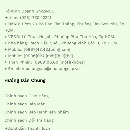
Hộ Kinh Doanh ShopNCC
Hotline (028)-730-12221
+ ĐKKD: Hẻm 20 Bờ Bao Tân Thắng, Phường Tân Sơn Nhì, Tp
HCM.
+ VPĐD: Lê Thúc Hoạch, Phường Phú Thọ Hòa, Tp HCM.
+ Kho hàng: Rạch Cầu Suối, Phường Vĩnh Lộc B, Tp HCM.
+ Mobile: [0967]43.42.[bốn][năm]
+ Mobile: [0906]024.[một][hai][ba]
+ Than Phiền: [0909]00.00.[một][không]
+ Email: nhacungcap@nhacungcap.vn
Hướng Dẫn Chung
Chính sách Giao Hàng
Chính sách Bảo Mật
Chính sách Bảo Hành sản phẩm
Chính sách Đổi Trả hàng
Hướng dẫn Thanh Toán