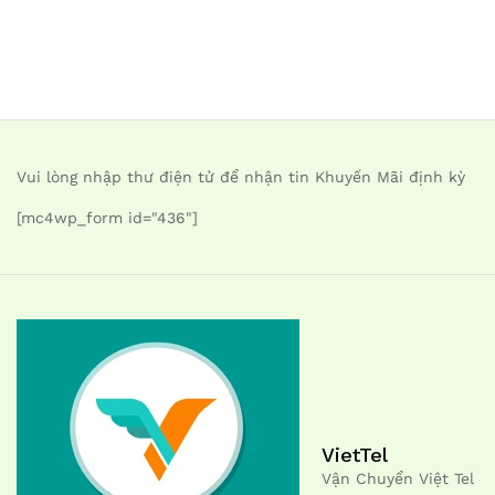
Vui lòng nhập thư điện tử để nhận tin Khuyến Mãi định kỳ
[mc4wp_form id="436"]
VietTel
Vận Chuyển Việt Tel