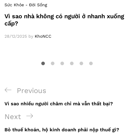
Sức Khỏe - Đời Sống
Vì sao nhà không có người ở nhanh xuống
cấp?
28/12/2025
by
KhoNCC
Previous
Previous
Điều
Post
Vì sao nhiều người chăm chỉ mà vẫn thất bại?
hướng
Next
Next
bài
Post
viết
Bỏ thuế khoán, hộ kinh doanh phải nộp thuế gì?