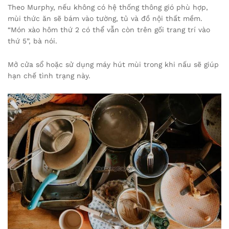
Theo Murphy, nếu không có hệ thống thông gió phù hợp,
mùi thức ăn sẽ bám vào tường, tủ và đồ nội thất mềm.
“Món xào hôm thứ 2 có thể vẫn còn trên gối trang trí vào
thứ 5”, bà nói.
Mở cửa sổ hoặc sử dụng máy hút mùi trong khi nấu sẽ giúp
hạn chế tình trạng này.