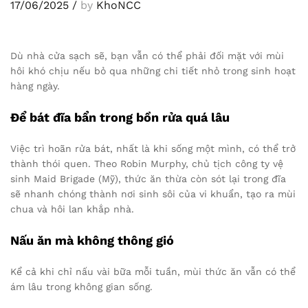
17/06/2025
/
by
KhoNCC
Dù nhà cửa sạch sẽ, bạn vẫn có thể phải đối mặt với mùi
hôi khó chịu nếu bỏ qua những chi tiết nhỏ trong sinh hoạt
hàng ngày.
Để bát đĩa bẩn trong bồn rửa quá lâu
Việc trì hoãn rửa bát, nhất là khi sống một mình, có thể trở
thành thói quen. Theo Robin Murphy, chủ tịch công ty vệ
sinh Maid Brigade (Mỹ), thức ăn thừa còn sót lại trong đĩa
sẽ nhanh chóng thành nơi sinh sôi của vi khuẩn, tạo ra mùi
chua và hôi lan khắp nhà.
Nấu ăn mà không thông gió
Kể cả khi chỉ nấu vài bữa mỗi tuần, mùi thức ăn vẫn có thể
ám lâu trong không gian sống.