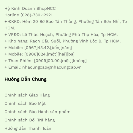
Hộ Kinh Doanh ShopNCC
Hotline (028)-730-12221
+ ĐKKD: Hẻm 20 Bờ Bao Tân Thắng, Phường Tân Sơn Nhì, Tp
HCM.
+ VPĐD: Lê Thúc Hoạch, Phường Phú Thọ Hòa, Tp HCM.
+ Kho hàng: Rạch Cầu Suối, Phường Vĩnh Lộc B, Tp HCM.
+ Mobile: [0967]43.42.[bốn][năm]
+ Mobile: [0906]024.[một][hai][ba]
+ Than Phiền: [0909]00.00.[một][không]
+ Email: nhacungcap@nhacungcap.vn
Hướng Dẫn Chung
Chính sách Giao Hàng
Chính sách Bảo Mật
Chính sách Bảo Hành sản phẩm
Chính sách Đổi Trả hàng
Hướng dẫn Thanh Toán