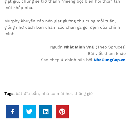
giặt giũ, chúng sẽ trở thành “miếng bọt biển hôi thối”, lan
mùi khắp nhà.
Murphy khuyến cáo nên giặt giường thú cưng mỗi tuần,
giống như cách bạn chăm sóc chăn ga gối đệm của chính
mình.
Nguồn
Nhật Minh VnE
(Theo Spruces)
Bài viết tham khảo
Sao chép & chỉnh sửa bởi
NhaCungCap.vn
Tags:
bát đĩa bẩn
,
nhà có mùi hôi
,
thông gió