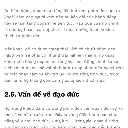
Do hàm lượng dopamine tăng lên khi xem phim đen tạo ra
khoái cảm cho người xem nên sự kéo dài của hành động
này sẽ làm tăng dopamine liên tục. Hậu quả của nó chính
là não bộ hoàn toàn bị chai lì trước những hành vi kích
thích từ phim đen.
Mặt khác, để có được trạng thái kích thích từ phim đen,
người xem sẽ phải có những trải nghiệm mạnh, nó càng
khiến cho lượng dopamine tăng vọt lên. Cũng chính từ sự
kích thích mạnh mẽ với hình ảnh trong phim nên người xem
bị mất nhạy cảm và khi trở lại với đời sống tình dục, trước
bạn tình, họ không còn cảm giác bị kích thích nữa.
2.5. Vấn đề về đạo đức
Nội dung khiêu dâm có trong phim đen liên quan đến sự xói
mòn ở vỏ não trước trán. Đây là vùng điều hành các chức
năng về ý chí, đạo đức, xung lực,… Trong giai đoạn ấu thơ,
vùng vỏ não trước vẫn còn kém phát triển nên nếu trẻ em