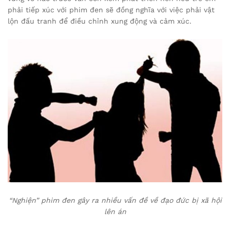
phải tiếp xúc với phim đen sẽ đồng nghĩa với việc phải vật
lộn đấu tranh để điều chỉnh xung động và cảm xúc.
“Nghiện” phim đen gây ra nhiều vấn đề về đạo đức bị xã hội
lên án