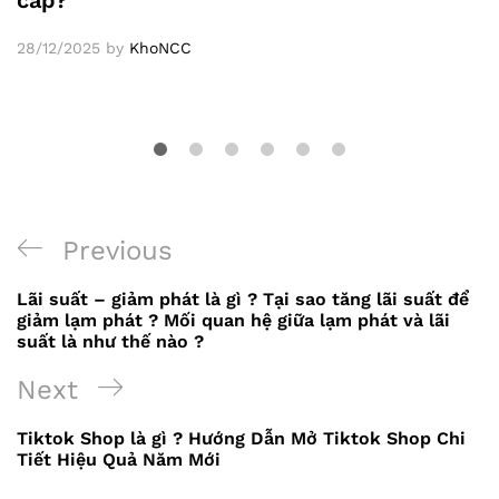
28/12/2025
by
KhoNCC
Previous
Previous
Điều
Post
Lãi suất – giảm phát là gì ? Tại sao tăng lãi suất để
hướng
giảm lạm phát ? Mối quan hệ giữa lạm phát và lãi
suất là như thế nào ?
bài
Next
Next
viết
Post
Tiktok Shop là gì ? Hướng Dẫn Mở Tiktok Shop Chi
Tiết Hiệu Quả Năm Mới