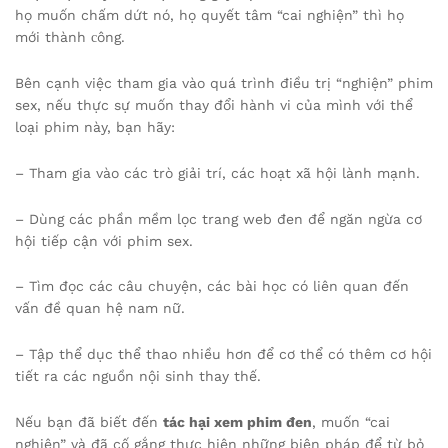
họ muốn chấm dứt nó, họ quyết tâm “cai nghiện” thì họ
mới thành сông.
Bên cạnh việc tham gia vào quá trình điều trị “nghiện” phim
sex, nếu thực sự muốn thay đổi hành vi của mình với thể
loại phim này, bạn hãy:
– Tham gia vào các trò giải trí, các hoạt xã hội lành mạnh.
– Dùng các phần mềm lọc trang web đen để ngăn ngừa cơ
hội tiếp cận với phim sex.
– Tìm đọc các câu chuyện, các bài học có liên quan đến
vấn đề quan hệ nam nữ.
– Tập thể dục thể thao nhiều hơn để cơ thể có thêm cơ hội
tiết ra các nguồn nội sinh thay thế.
Nếu bạn đã biết đến
tác hại xem phim đen
, muốn “cai
nghiện” và đã cố gắng thực hiện những biện pháp để từ bỏ