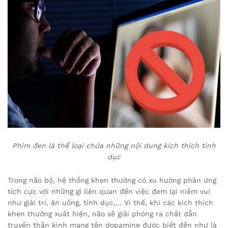
Phim đen là thể loại chứa những nội dung kích thích tình
dục
Trong não bộ, hệ thống khen thưởng có xu hướng phản ứng
tích cực với những gì liên quan đến việc đem lại niềm vui
như giải trí, ăn uống, tình dục,… Vì thế, khi các kích thích
khen thưởng xuất hiện, não sẽ giải phóng ra chất dẫn
truyền thần kinh mang tên dopamine được biết đến như là