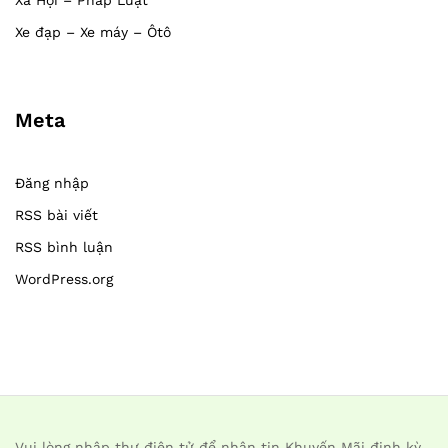
Xã Hội – Pháp Luật
Xe đạp – Xe máy – Ôtô
Meta
Đăng nhập
RSS bài viết
RSS bình luận
WordPress.org
Vui lòng nhập thư điện tử để nhận tin Khuyến Mãi định kỳ