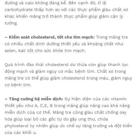
đường và calo không đáng kể. Bên cạnh đó, tỉ lệ
carbohydrate thấp hơn so với các thực phẩm giàu chất xơ
khác khiến măng trở thành thực phẩm giúp giảm cân lý
tưởng.
– Kiểm soát cholesterol, tốt cho tim mạch:
Trong măng tre
có nhiều chất dinh dưỡng thiết yếu và khoáng chất như
selen, kali tốt cho sức khỏe tim mạch.
Quá trình đào thải cholesterol dư thừa còn giúp thanh lọc
động mạch và giảm nguy cơ mắc bệnh tim. Chất xơ trong
măng tre có thể giúp giảm cholesterol trong máu, giảm nguy
cơ bệnh tim.
– Tăng cường hệ miễn dịch:
Sự hiện diện của các vitamin
thiết yếu như A, C,E, B trong măng giúp nâng cao khả năng
miễn dịch của cơ thể. Măng tre cũng giàu chất chống oxy
hóa giúp loại bỏ các gốc tự do gây ung thư, chứa
phytosterol tự nhiên giúp ức chế sự tăng trưởng và đột biến
của các khối u.