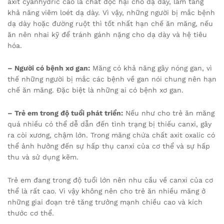
axit cyanhydric cao là chất độc hại cho dạ dày, làm tăng
khả năng viêm loét dạ dày. Vì vậy, những người bị mắc bệnh
dạ dày hoặc đường ruột thì tốt nhất hạn chế ăn măng, nếu
ăn nên nhai kỹ để tránh gánh nặng cho dạ dày và hệ tiêu
hóa.
– Người có bệnh xơ gan:
Măng có khả năng gây nóng gan, vì
thế những người bị mắc các bệnh về gan nói chung nên hạn
chế ăn măng. Đặc biệt là những ai có bệnh xơ gan.
– Trẻ em trong độ tuổi phát triển:
Nếu như cho trẻ ăn măng
quá nhiều có thể dễ dẫn đến tình trạng bị thiếu canxi, gây
ra còi xương, chậm lớn. Trong măng chứa chất axit oxalic có
thể ảnh hưởng đến sự hấp thụ canxi của cơ thể và sự hấp
thu và sử dụng kẽm.
Trẻ em đang trong độ tuổi lớn nên nhu cầu về canxi của cơ
thể là rất cao. Vì vậy không nên cho trẻ ăn nhiều măng ở
những giai đoạn trẻ tăng trưởng mạnh chiều cao và kích
thước cơ thể.