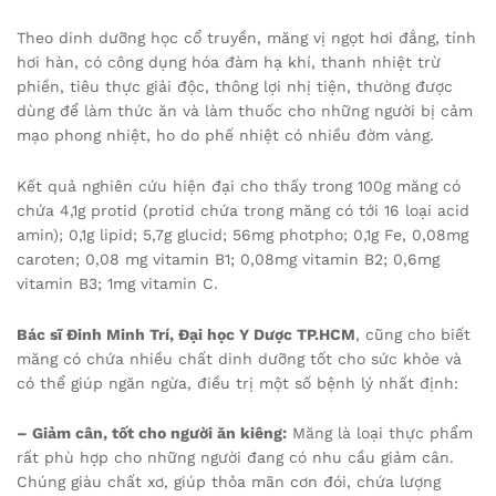
Theo dinh dưỡng học cổ truyền, măng vị ngọt hơi đắng, tính
hơi hàn, có công dụng hóa đàm hạ khí, thanh nhiệt trừ
phiền, tiêu thực giải độc, thông lợi nhị tiện, thường được
dùng để làm thức ăn và làm thuốc cho những người bị cảm
mạo phong nhiệt, ho do phế nhiệt có nhiều đờm vàng.
Kết quả nghiên cứu hiện đại cho thấy trong 100g măng có
chứa 4,1g protid (protid chứa trong măng có tới 16 loại acid
amin); 0,1g lipid; 5,7g glucid; 56mg photpho; 0,1g Fe, 0,08mg
caroten; 0,08 mg vitamin B1; 0,08mg vitamin B2; 0,6mg
vitamin B3; 1mg vitamin C.
Bác sĩ Đinh Minh Trí, Đại học Y Dược TP.HCM
, cũng cho biết
măng có chứa nhiều chất dinh dưỡng tốt cho sức khỏe và
có thể giúp ngăn ngừa, điều trị một số bệnh lý nhất định:
– Giảm cân, tốt cho người ăn kiêng:
Măng là loại thực phẩm
rất phù hợp cho những người đang có nhu cầu giảm cân.
Chúng giàu chất xơ, giúp thỏa mãn cơn đói, chứa lượng