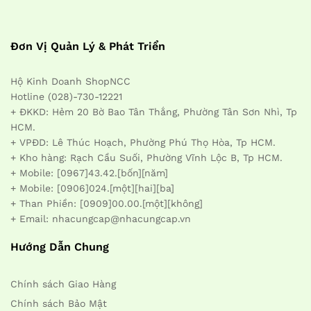
Đơn Vị Quản Lý & Phát Triển
Hộ Kinh Doanh ShopNCC
Hotline (028)-730-12221
+ ĐKKD: Hẻm 20 Bờ Bao Tân Thắng, Phường Tân Sơn Nhì, Tp
HCM.
+ VPĐD: Lê Thúc Hoạch, Phường Phú Thọ Hòa, Tp HCM.
+ Kho hàng: Rạch Cầu Suối, Phường Vĩnh Lộc B, Tp HCM.
+ Mobile: [0967]43.42.[bốn][năm]
+ Mobile: [0906]024.[một][hai][ba]
+ Than Phiền: [0909]00.00.[một][không]
+ Email: nhacungcap@nhacungcap.vn
Hướng Dẫn Chung
Chính sách Giao Hàng
Chính sách Bảo Mật