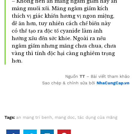
– Không nên ăn măng ngâm giấm hay ăn
măng muối xổi. Măng ngâm giấm kích
thích vị giác khiến hương vị ngon miệng,
dễ ăn hơn, tuy nhiên cách chế biến này
có thể tạo ra độc tố cyanide làm ảnh
hưởng xấu đến sức khỏe. Ngoài ra nếu
ngâm giấm nhưng măng chưa chua, chưa
vàng thì tính độc hại càng nghiêm trọng
hơn.
Nguồn
TT
– Bài viết tham khảo
Sao chép & chỉnh sửa bởi
NhaCungCap.vn
Tags:
an mang tri benh
,
mang doc
,
tác dụng của măng