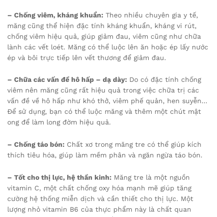
– Chống viêm, kháng khuẩn:
Theo nhiều chuyên gia y tế,
măng cũng thể hiện đặc tính kháng khuẩn, kháng vi rút,
chống viêm hiệu quả, giúp giảm đau, viêm cũng như chữa
lành các vết loét. Măng có thể luộc lên ăn hoặc ép lấy nước
ép và bôi trực tiếp lên vết thương để giảm đau.
– Chữa các vấn đề hô hấp – dạ dày:
Do có đặc tính chống
viêm nên măng cũng rất hiệu quả trong việc chữa trị các
vấn đề về hô hấp như khó thở, viêm phế quản, hen suyễn…
Để sử dụng, bạn có thể luộc măng và thêm một chút mật
ong để làm long đờm hiệu quả.
– Chống táo bón:
Chất xơ trong măng tre có thể giúp kích
thích tiêu hóa, giúp làm mềm phân và ngăn ngừa táo bón.
– Tốt cho thị lực, hệ thần kinh:
Măng tre là một nguồn
vitamin C, một chất chống oxy hóa mạnh mẽ giúp tăng
cường hệ thống miễn dịch và cần thiết cho thị lực. Một
lượng nhỏ vitamin B6 của thực phẩm này là chất quan