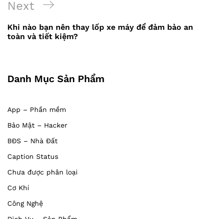
Next
Next
bài
Post
viết
Khi nào bạn nên thay lốp xe máy để đảm bảo an
toàn và tiết kiệm?
Danh Mục Sản Phẩm
App – Phần mềm
Bảo Mật – Hacker
BĐS – Nhà Đất
Caption Status
Chưa được phân loại
Cơ Khí
Công Nghệ