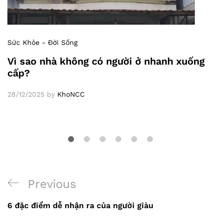
Sức Khỏe - Đời Sống
Vì sao nhà không có người ở nhanh xuống
cấp?
28/12/2025
by
KhoNCC
Previous
Previous
Điều
Post
6 đặc điểm dễ nhận ra của người giàu
hướng