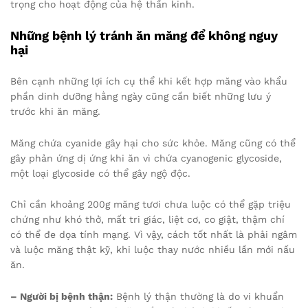
trọng cho hoạt động của hệ thần kinh.
Những bệnh lý tránh ăn măng để không nguy
hại
Bên cạnh những lợi ích cụ thể khi kết hợp măng vào khẩu
phần dinh dưỡng hằng ngày cũng cần biết những lưu ý
trước khi ăn măng.
Măng chứa cyanide gây hại cho sức khỏe. Măng cũng có thể
gây phản ứng dị ứng khi ăn vì chứa cyanogenic glycoside,
một loại glycoside có thể gây ngộ độc.
Chỉ cần khoảng 200g măng tươi chưa luộc có thể gặp triệu
chứng như khó thở, mất tri giác, liệt cơ, co giật, thậm chí
có thể đe dọa tính mạng. Vì vậy, cách tốt nhất là phải ngâm
và luộc măng thật kỹ, khi luộc thay nước nhiều lần mới nấu
ăn.
– Người bị bệnh thận:
Bệnh lý thận thường là do vi khuẩn