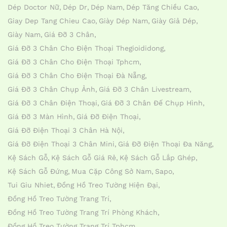
Dép Doctor Nữ
Dép Dr
Dép Nam
Dép Tăng Chiều Cao
Giay Dep Tang Chieu Cao
Giày Dép Nam
Giày Giả Dép
Giày Nam
Giá Đỡ 3 Chân
Giá Đỡ 3 Chân Cho Điện Thoại Thegioididong
Giá Đỡ 3 Chân Cho Điện Thoại Tphcm
Giá Đỡ 3 Chân Cho Điện Thoại Đà Nẵng
Giá Đỡ 3 Chân Chụp Ảnh
Giá Đỡ 3 Chân Livestream
Giá Đỡ 3 Chân Điện Thoại
Giá Đỡ 3 Chân Đế Chụp Hình
Giá Đỡ 3 Màn Hình
Giá Đỡ Điện Thoại
Giá Đỡ Điện Thoại 3 Chân Hà Nội
Giá Đỡ Điện Thoại 3 Chân Mini
Giá Đỡ Điện Thoại Đa Năng
Kệ Sách Gỗ
Kệ Sách Gỗ Giá Rẻ
Kệ Sách Gỗ Lắp Ghép
Kệ Sách Gỗ Đứng
Mua Cặp Công Sở Nam
Sapo
Tui Giu Nhiet
Đồng Hồ Treo Tường Hiện Đại
Đồng Hồ Treo Tường Trang Trí
Đồng Hồ Treo Tường Trang Trí Phòng Khách
Đồng Hồ Treo Tường Trang Trí Tphcm