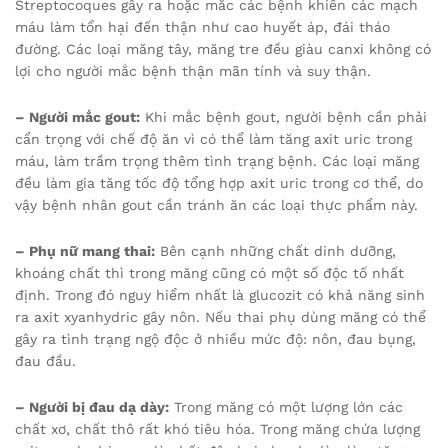
Streptocoques gây ra hoặc mắc các bệnh khiến các mạch
máu làm tổn hại đến thận như cao huyết áp, đái tháo
đường. Các loại măng tây, măng tre đều giàu canxi không có
lợi cho người mắc bệnh thận mãn tính và suy thận.
– Người mắc gout:
Khi mắc bệnh gout, người bệnh cần phải
cẩn trọng với chế độ ăn vì có thể làm tăng axit uric trong
máu, làm trầm trọng thêm tình trạng bệnh. Các loại măng
đều làm gia tăng tốc độ tổng hợp axit uric trong cơ thể, do
vậy bệnh nhân gout cần tránh ăn các loại thực phẩm này.
– Phụ nữ mang thai:
Bên cạnh những chất dinh dưỡng,
khoáng chất thì trong măng cũng có một số độc tố nhất
định. Trong đó nguy hiểm nhất là glucozit có khả năng sinh
ra axit xyanhydric gây nôn. Nếu thai phụ dùng măng có thể
gây ra tình trạng ngộ độc ở nhiều mức độ: nôn, đau bụng,
đau đầu.
– Người bị đau dạ dày:
Trong măng có một lượng lớn các
chất xơ, chất thô rất khó tiêu hóa. Trong măng chứa lượng