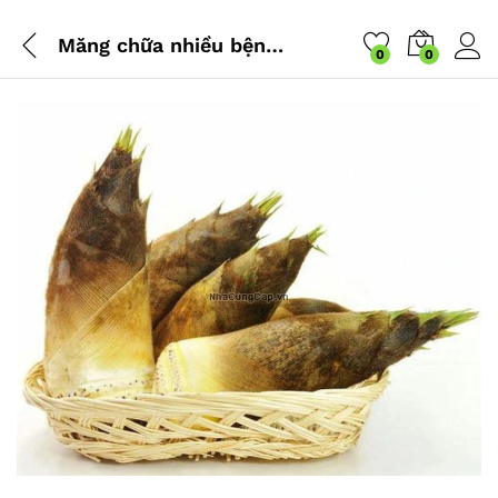
Măng chữa nhiều bệnh, nhưng có bệnh ăn vào nguy hiểm bạn cần lưu ý
0
0