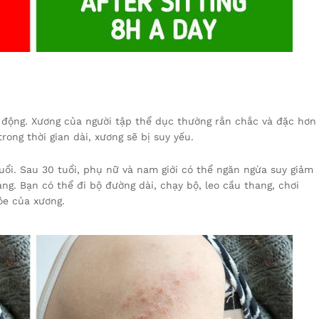
 động. Xương của người tập thể dục thường rắn chắc và đặc hơn
rong thời gian dài, xương sẽ bị suy yếu.
ổi. Sau 30 tuổi, phụ nữ và nam giới có thể ngăn ngừa suy giảm
ng. Bạn có thể đi bộ đường dài, chạy bộ, leo cầu thang, chơi
ỏe của xương.