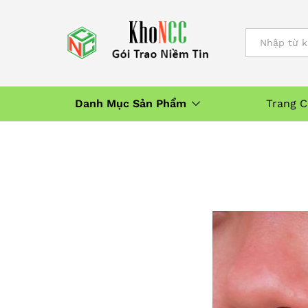
All
Danh Mục Sản Phẩm
Trang 