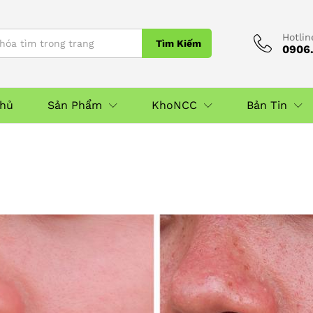
Hotlin
Tìm Kiếm
0906.
Chủ
Sản Phẩm
KhoNCC
Bản Tin