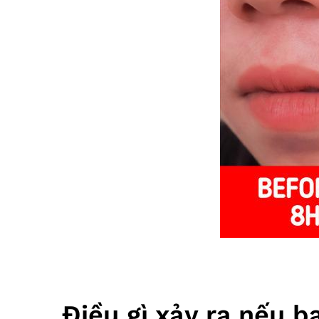
Điều gì xảy ra nếu b