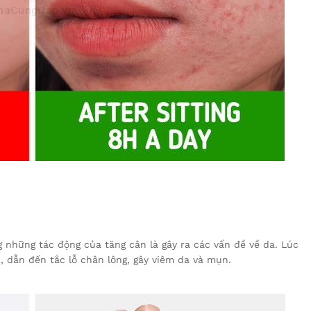
 những tác động của tăng cân là gây ra các vấn đề về da. Lúc
, dẫn đến tắc lỗ chân lông, gây viêm da và mụn.