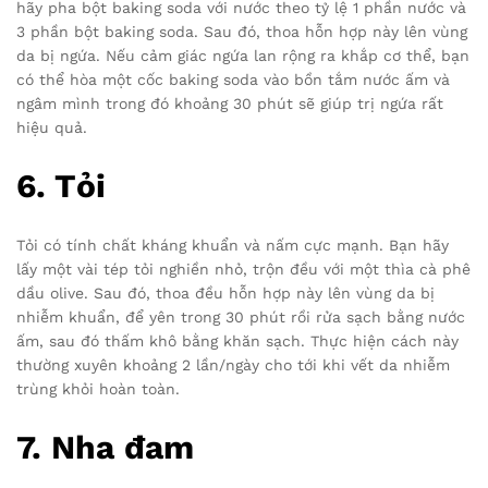
hãy pha bột baking soda với nước theo tỷ lệ 1 phần nước và
3 phần bột baking soda. Sau đó, thoa hỗn hợp này lên vùng
da bị ngứa. Nếu cảm giác ngứa lan rộng ra khắp cơ thể, bạn
có thể hòa một cốc baking soda vào bồn tắm nước ấm và
ngâm mình trong đó khoảng 30 phút sẽ giúp trị ngứa rất
hiệu quả.
6. Tỏi
Tỏi có tính chất kháng khuẩn và nấm cực mạnh. Bạn hãy
lấy một vài tép tỏi nghiền nhỏ, trộn đều với một thìa cà phê
dầu olive. Sau đó, thoa đều hỗn hợp này lên vùng da bị
nhiễm khuẩn, để yên trong 30 phút rồi rửa sạch bằng nước
ấm, sau đó thấm khô bằng khăn sạch. Thực hiện cách này
thường xuyên khoảng 2 lần/ngày cho tới khi vết da nhiễm
trùng khỏi hoàn toàn.
7. Nha đam