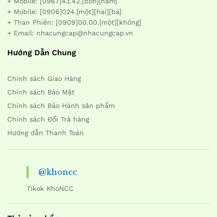
+ Mobile: [0967]43.42.[bốn][năm]
+ Mobile: [0906]024.[một][hai][ba]
+ Than Phiền: [0909]00.00.[một][không]
+ Email: nhacungcap@nhacungcap.vn
Hướng Dẫn Chung
Chính sách Giao Hàng
Chính sách Bảo Mật
Chính sách Bảo Hành sản phẩm
Chính sách Đổi Trả hàng
Hướng dẫn Thanh Toán
@khoncc
Tikok KhoNCC