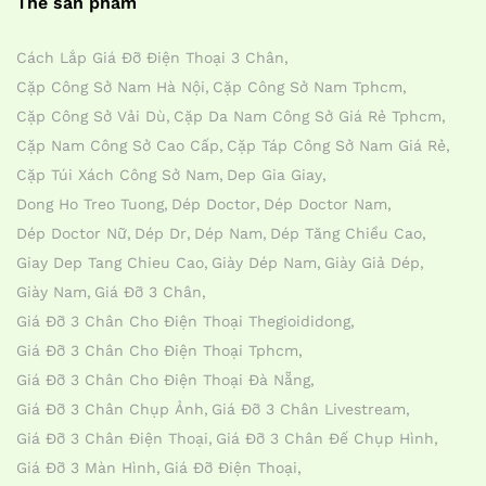
Thẻ sản phẩm
Cách Lắp Giá Đỡ Điện Thoại 3 Chân
Cặp Công Sở Nam Hà Nội
Cặp Công Sở Nam Tphcm
Cặp Công Sở Vải Dù
Cặp Da Nam Công Sở Giá Rẻ Tphcm
Cặp Nam Công Sở Cao Cấp
Cặp Táp Công Sở Nam Giá Rẻ
Cặp Túi Xách Công Sở Nam
Dep Gia Giay
Dong Ho Treo Tuong
Dép Doctor
Dép Doctor Nam
Dép Doctor Nữ
Dép Dr
Dép Nam
Dép Tăng Chiều Cao
Giay Dep Tang Chieu Cao
Giày Dép Nam
Giày Giả Dép
Giày Nam
Giá Đỡ 3 Chân
Giá Đỡ 3 Chân Cho Điện Thoại Thegioididong
Giá Đỡ 3 Chân Cho Điện Thoại Tphcm
Giá Đỡ 3 Chân Cho Điện Thoại Đà Nẵng
Giá Đỡ 3 Chân Chụp Ảnh
Giá Đỡ 3 Chân Livestream
Giá Đỡ 3 Chân Điện Thoại
Giá Đỡ 3 Chân Đế Chụp Hình
Giá Đỡ 3 Màn Hình
Giá Đỡ Điện Thoại