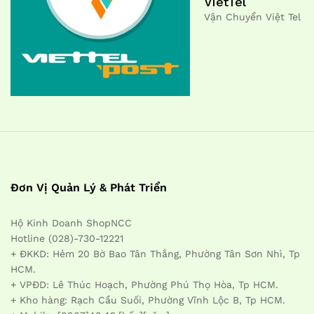
VietTel
Vận Chuyển Việt Tel
Đơn Vị Quản Lý & Phát Triển
Hộ Kinh Doanh ShopNCC
Hotline (028)-730-12221
+ ĐKKD: Hẻm 20 Bờ Bao Tân Thắng, Phường Tân Sơn Nhì, Tp
HCM.
+ VPĐD: Lê Thúc Hoạch, Phường Phú Thọ Hòa, Tp HCM.
+ Kho hàng: Rạch Cầu Suối, Phường Vĩnh Lộc B, Tp HCM.