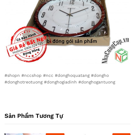
#shopn #nccshop #ncc #donghoquatang #dongho
#donghotreotuong #donghogiadinh #donghogantuong
Sản Phẩm Tương Tự