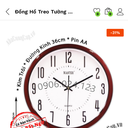
Đồng Hồ Treo Tường Kim Trôi Mặt Tròn Nền Trắng Đường Kính Cỡ 36cm – NDHQL-HD38 (Khung Nền Trắng)
0
0
-
31
%