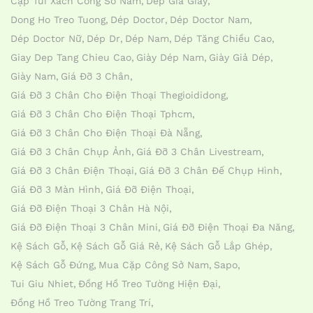
Cặp Túi Xách Công Sở Nam
Dep Gia Giay
Dong Ho Treo Tuong
Dép Doctor
Dép Doctor Nam
Dép Doctor Nữ
Dép Dr
Dép Nam
Dép Tăng Chiều Cao
Giay Dep Tang Chieu Cao
Giày Dép Nam
Giày Giả Dép
Giày Nam
Giá Đỡ 3 Chân
Giá Đỡ 3 Chân Cho Điện Thoại Thegioididong
Giá Đỡ 3 Chân Cho Điện Thoại Tphcm
Giá Đỡ 3 Chân Cho Điện Thoại Đà Nẵng
Giá Đỡ 3 Chân Chụp Ảnh
Giá Đỡ 3 Chân Livestream
Giá Đỡ 3 Chân Điện Thoại
Giá Đỡ 3 Chân Đế Chụp Hình
Giá Đỡ 3 Màn Hình
Giá Đỡ Điện Thoại
Giá Đỡ Điện Thoại 3 Chân Hà Nội
Giá Đỡ Điện Thoại 3 Chân Mini
Giá Đỡ Điện Thoại Đa Năng
Kệ Sách Gỗ
Kệ Sách Gỗ Giá Rẻ
Kệ Sách Gỗ Lắp Ghép
Kệ Sách Gỗ Đứng
Mua Cặp Công Sở Nam
Sapo
Tui Giu Nhiet
Đồng Hồ Treo Tường Hiện Đại
Đồng Hồ Treo Tường Trang Trí