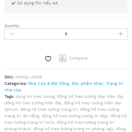
✔️ Sử dụng Pin tiểu AA
Quantity:
Đồng
Hồ
Treo
Tường
Kim
Compare
Trôi
Mặt
Tròn
SKU:
NDHQL-HD38
Nền
Categories:
Nhà Cửa & Đời Sống
,
Sản phẩm khác
,
Trang trí
Trắng
nhà cửa
Đường
Tags:
dong ho treo tuong
,
đồng hồ treo tường đẹp hiện đại
,
Kính
đồng hồ treo tường hiện đại
,
đồng hồ treo tường hiện đại
Cỡ
tphcm
,
đồng hồ treo tường trang trí
,
đồng hồ treo tường
36cm
trang trí đà nẵng
,
đồng hồ treo tường trang trí đẹp
,
đồng hồ
-
treo tường trang trí hcm
,
đồng hồ treo tường trang trí
NDHQL-
phòng khách
,
đồng hồ treo tường trang trí phòng ngủ
,
đồng
HD38