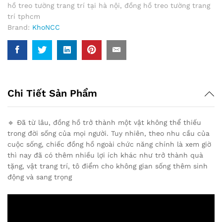
hồ treo tường trang trí tại hà nội
,
đồng hồ treo tường trang
(Khung
trí tphcm
Nền
Brand:
KhoNCC
Trắng)
quantity
Chi Tiết Sản Phẩm
🔹 Đã từ lâu, đồng hồ trở thành một vật không thể thiếu
trong đời sống của mọi người. Tuy nhiên, theo nhu cầu của
cuộc sống, chiếc đồng hồ ngoài chức năng chính là xem giờ
thì nay đã có thêm nhiều lợi ích khác như trở thành quà
tặng, vật trang trí, tô điểm cho không gian sống thêm sinh
động và sang trọng