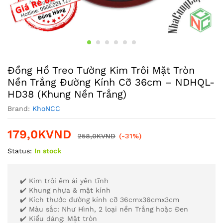
Đồng Hồ Treo Tường Kim Trôi Mặt Tròn
Nền Trắng Đường Kính Cỡ 36cm – NDHQL-
HD38 (Khung Nền Trắng)
Brand:
KhoNCC
179,0K
VND
258,0K
VND
(-31%)
Status:
In stock
✔️ Kim trôi êm ái yên tĩnh
✔️ Khung nhựa & mặt kính
✔️ Kích thước đường kính cỡ 36cmx36cmx3cm
✔️ Màu sắc: Như Hình, 2 loại nền Trắng hoặc Đen
✔️ Kiểu dáng: Mặt tròn