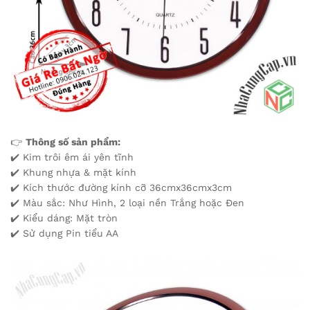
👉
Thông số sản phẩm:
✔️ Kim trôi êm ái yên tĩnh
✔️ Khung nhựa & mặt kính
✔️ Kích thước đường kính cỡ 36cmx36cmx3cm
✔️ Màu sắc: Như Hình, 2 loại nền Trắng hoặc Đen
✔️ Kiểu dáng: Mặt tròn
✔️ Sử dụng Pin tiểu AA