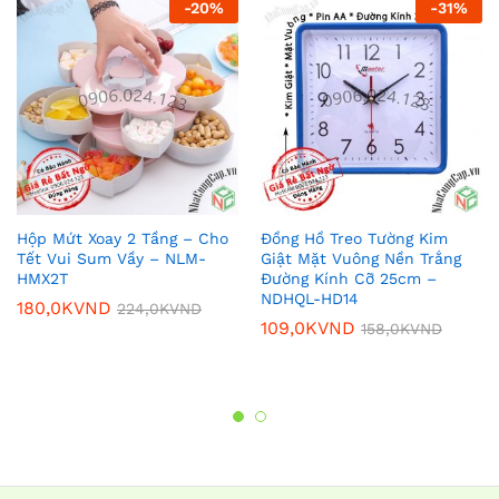
-
20
%
-
31
%
Hộp Mứt Xoay 2 Tầng – Cho
Đồng Hồ Treo Tường Kim
Tết Vui Sum Vầy – NLM-
Giật Mặt Vuông Nền Trắng
HMX2T
Đường Kính Cỡ 25cm –
NDHQL-HD14
180,0K
VND
224,0K
VND
109,0K
VND
158,0K
VND