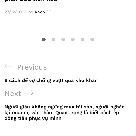
27/12/2025
by
KhoNCC
Previous
Previous
Điều
Post
8 cách để vợ chồng vượt qua khó khăn
hướng
Next
Next
bài
Post
viết
Người giàu không ngừng mua tài sản, người nghèo
lại mua nợ vào thân: Quan trọng là biết cách ép
đồng tiền phục vụ mình