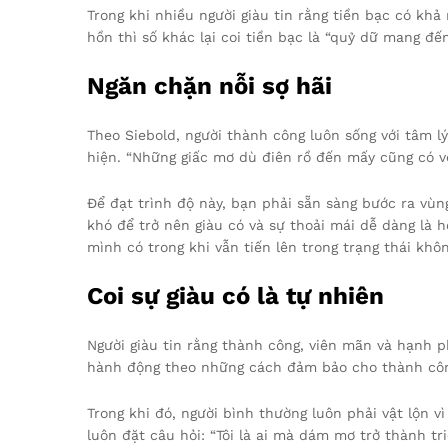
Trong khi nhiều người giàu tin rằng tiền bạc có khả
hồn thì số khác lại coi tiền bạc là “quỷ dữ mang đế
Ngăn chặn nỗi sợ hãi
Theo Siebold, người thành công luôn sống với tâm lý
hiện. “Những giấc mơ dù điên rồ đến mấy cũng có vẻ k
Để đạt trình độ này, bạn phải sẵn sàng bước ra vùn
khó để trở nên giàu có và sự thoải mái dễ dàng là h
mình có trong khi vẫn tiến lên trong trạng thái khô
Coi sự giàu có là tự nhiên
Người giàu tin rằng thành công, viên mãn và hạnh p
hành động theo những cách đảm bảo cho thành cô
Trong khi đó, người bình thường luôn phải vật lộn v
luôn đặt câu hỏi: “Tôi là ai mà dám mơ trở thành tri