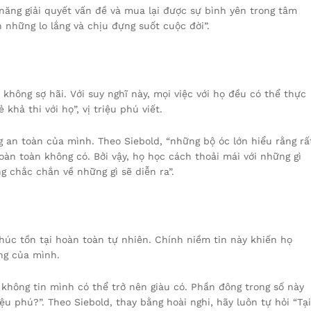
 năng giải quyết vấn đề và mua lại được sự bình yên trong tâm
n những lo lắng và chịu đựng suốt cuộc đời”.
 không sợ hãi. Với suy nghĩ này, mọi việc với họ đều có thể thực
hả thi với họ”, vị triệu phú viết.
g an toàn của mình. Theo Siebold, “những bộ óc lớn hiểu rằng rấ
oàn toàn không có. Bởi vậy, họ học cách thoải mái với những gì
ng chắc chắn về những gì sẽ diễn ra”.
húc tồn tại hoàn toàn tự nhiên. Chính niềm tin này khiến họ
ng của mình.
ì không tin mình có thể trở nên giàu có. Phần đông trong số này
ệu phú?”. Theo Siebold, thay bằng hoài nghi, hãy luôn tự hỏi “Tại