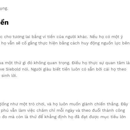
ụng.
iền
c cho tương lai bằng ví tiền của người khác. Nếu họ có một ý
, họ vẫn sẽ cố gắng thực hiện bằng cách huy động nguồn lực bên
ua một thứ gì đó không quan trọng. Điều họ thực sự quan tâm là
e Siebold nói. Người giàu biết tiền luôn có sẵn bởi cái họ theo
sinh lời.
 giống như một trò chơi, và họ luôn muốn giành chiến thắng. Đây
ệu phú vẫn làm việc chăm chỉ mỗi ngày và theo đuổi thành công
ước đo mà còn là thứ để khẳng định họ đã đạt được mục tiêu lớn