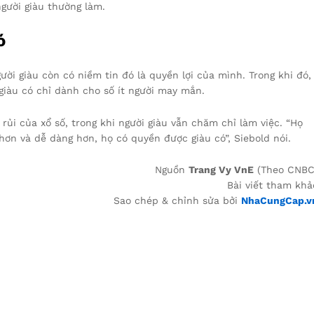
người giàu thường làm.
ó
ười giàu còn có niềm tin đó là quyền lợi của mình. Trong khi đó,
giàu có chỉ dành cho số ít người may mắn.
rủi của xổ số, trong khi người giàu vẫn chăm chỉ làm việc. “Họ
hơn và dễ dàng hơn, họ có quyền được giàu có”, Siebold nói.
Nguồn
Trang Vy VnE
(Theo CNBC
Bài viết tham khả
Sao chép & chỉnh sửa bởi
NhaCungCap.v