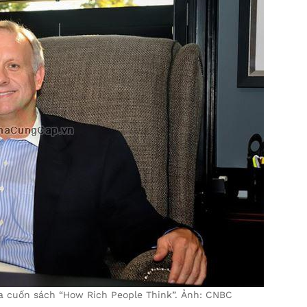
ủa cuốn sách “How Rich People Think”. Ảnh: CNBC