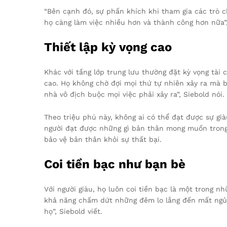
“Bên cạnh đó, sự phấn khích khi tham gia các trò c
họ càng làm việc nhiều hơn và thành công hơn nữa”, 
Thiết lập kỳ vọng cao
Khác với tầng lớp trung lưu thường đặt kỳ vọng tài c
cao. Họ không chờ đợi mọi thứ tự nhiên xảy ra mà 
nhà vô địch buộc mọi việc phải xảy ra”, Siebold nói.
Theo triệu phú này, không ai có thể đạt được sự gi
người đạt được những gì bản thân mong muốn trong 
bảo vệ bản thân khỏi sự thất bại.
Coi tiền bạc như bạn bè
Với người giàu, họ luôn coi tiền bạc là một trong n
khả năng chấm dứt những đêm lo lắng đến mất ngủ,
họ”, Siebold viết.