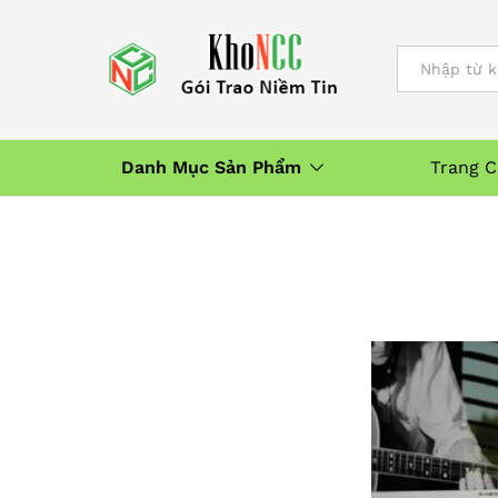
All
Danh Mục Sản Phẩm
Trang 