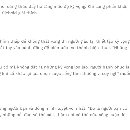
hơi cũng thúc đẩy họ tăng mức độ kỳ vọng. Khi càng phấn khởi,
Siebold giải thích.
hính thấp để không thất vọng thì người giàu lại thiết lập kỳ vọng
bắt tay vào hành động để biến ước mơ thành hiện thực. “Những
àu có mà không đặt ra những kỳ vọng lớn lao. Người hạnh phúc là
khi số khác lại lựa chọn cuộc sống tầm thường vì suy nghĩ muố
hững người bạn và đồng minh tuyệt vời nhất. “Đó là người bạn có
 những nỗi đau về thể xác, thậm chí có thể cứu sống cuộc đời