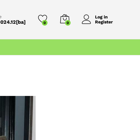
e
Log in
024.12[ba]
Register
0
0