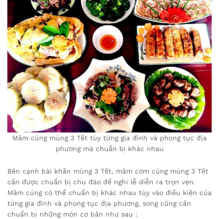
Mâm cúng mùng 3 Tết tùy từng gia đình và phong tục địa
phương mà chuẩn bị khác nhau
Bên cạnh bài khấn mùng 3 Tết, mâm cơm cúng mùng 3 Tết
cần được chuẩn bị chu đáo để nghi lễ diễn ra trọn vẹn.
Mâm cúng có thể chuẩn bị khác nhau tùy vào điều kiện của
từng gia đình và phong tục địa phương, song cũng cần
chuẩn bị những món cơ bản như sau :