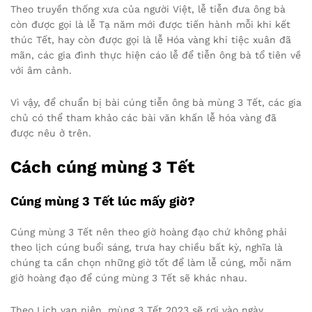
Theo truyền thống xưa của người Việt, lễ tiễn đưa ông bà
còn được gọi là lễ Tạ năm mới được tiến hành mỗi khi kết
thúc Tết, hay còn được gọi là lễ Hóa vàng khi tiệc xuân đã
mãn, các gia đình thực hiện cáo lễ để tiễn ông bà tổ tiên về
với âm cảnh.
Vì vậy, để chuẩn bị bài cúng tiễn ông bà mùng 3 Tết, các gia
chủ có thể tham khảo các bài văn khấn lễ hóa vàng đã
được nêu ở trên.
Cách cúng mùng 3 Tết
Cúng mùng 3 Tết lúc mấy giờ?
Cúng mùng 3 Tết nên theo giờ hoàng đạo chứ không phải
theo lịch cúng buổi sáng, trưa hay chiều bất kỳ, nghĩa là
chúng ta cần chọn những giờ tốt để làm lễ cúng, mỗi năm
giờ hoàng đạo để cúng mùng 3 Tết sẽ khác nhau.
Theo Lịch vạn niên, mùng 3 Tết 2023 sẽ rơi vào ngày