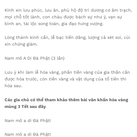
Kính xin lưu phúc, lưu ân, phù hộ độ trì dương cơ âm trạch,
mọi chỗ tốt lành, con cháu được bách sự như ý, vạn sự
bình an, tài lộc song toàn, gia đạo hưng vượng.
Lòng thành kính cẩn, lễ bạc tiến dâng, lượng cả xét soi, cúi
xin chứng giám.
Nam mô A Di Đà Phật (3 lần)
Lưu ý khi làm lễ hóa vàng, phần tiền vàng của gia thần cần
được hóa trước, còn tiền vàng và vật dụng của tổ tiên thì
hóa sau.
Các gia chủ có thể tham khảo thêm bài văn khấn hóa vàng
mùng 3 Tết sau đây
Nam mô a di Đà Phật!
Nam mô a di Đà Phật!