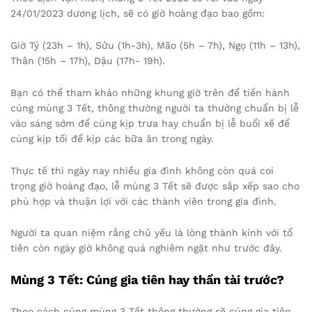
24/01/2023 dương lịch, sẽ có giờ hoàng đạo bao gồm:
Giờ Tý (23h – 1h), Sửu (1h-3h), Mão (5h – 7h), Ngọ (11h – 13h),
Thân (15h – 17h), Dậu (17h- 19h).
Bạn có thể tham khảo những khung giờ trên để tiến hành
cúng mùng 3 Tết, thông thường người ta thường chuẩn bị lễ
vào sáng sớm để cúng kịp trưa hay chuẩn bị lễ buổi xế để
cúng kịp tối để kịp các bữa ăn trong ngày.
Thực tế thì ngày nay nhiều gia đình không còn quá coi
trọng giờ hoàng đạo, lễ mùng 3 Tết sẽ được sắp xếp sao cho
phù hợp và thuận lợi với các thành viên trong gia đình.
Người ta quan niệm rằng chủ yếu là lòng thành kính với tổ
tiên còn ngày giờ không quá nghiêm ngặt như trước đây.
Mùng 3 Tết: Cúng gia tiên hay thần tài trước?
Theo cách cúng mùng 3 Tết thông thường sẽ cúng gia tiên