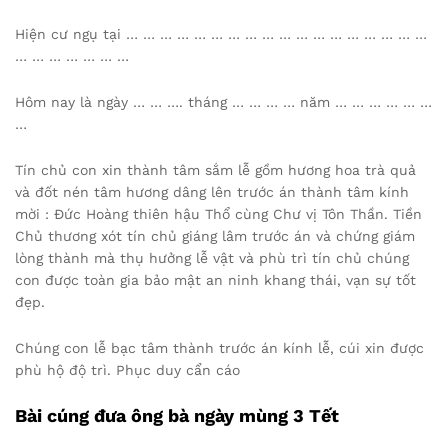
Hiện cư ngụ tại … … … … … … … … … … … … … … … … … …
… … … … … … …
Hôm nay là ngày … … …. tháng … … … … năm … … … … … …
…
Tín chủ con xin thành tâm sắm lễ gồm hương hoa trà quả
và đốt nén tâm hương dâng lên trước án thành tâm kính
mời : Đức Hoàng thiên hậu Thổ cùng Chư vị Tôn Thần. Tiền
Chủ thương xót tín chủ giáng lâm trước án và chứng giám
lòng thành mà thụ hưởng lễ vật và phù trì tín chủ chúng
con được toàn gia bảo mật an ninh khang thái, vạn sự tốt
đẹp.
Chúng con lễ bạc tâm thành trước án kính lễ, cúi xin được
phù hộ độ trì. Phục duy cẩn cáo
Bài cúng đưa ông bà ngày mùng 3 Tết