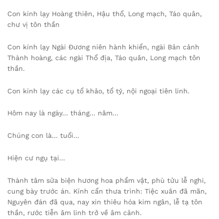
Con kính lạy Hoàng thiên, Hậu thổ, Long mạch, Táo quân,
chư vị tôn thần
Con kính lạy Ngài Đương niên hành khiển, ngài Bản cảnh
Thành hoàng, các ngài Thổ địa, Táo quân, Long mạch tôn
thần.
Con kính lạy các cụ tổ khảo, tổ tỷ, nội ngoại tiên linh.
Hôm nay là ngày… tháng… năm…
Chúng con là… tuổi…
Hiện cư ngụ tại…
Thành tâm sửa biện hương hoa phẩm vật, phù tửu lễ nghi,
cung bày trước án. Kính cẩn thưa trình: Tiệc xuân đã mãn,
Nguyên đán đã qua, nay xin thiêu hóa kim ngân, lễ tạ tôn
thần, rước tiễn âm linh trở về âm cảnh.