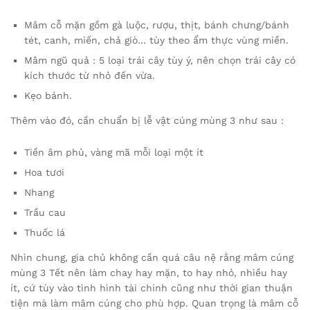
Mâm cỗ mặn gồm gà luộc, rượu, thịt, bánh chưng/bánh
tét, canh, miến, chả giò… tùy theo ẩm thực vùng miền.
Mâm ngũ quả : 5 loại trái cây tùy ý, nên chọn trái cây có
kích thước từ nhỏ đến vừa.
Kẹo bánh.
Thêm vào đó, cần chuẩn bị lễ vật cúng mùng 3 như sau :
Tiền âm phủ, vàng mã mỗi loại một ít
Hoa tươi
Nhang
Trầu cau
Thuốc lá
Nhìn chung, gia chủ không cần quá câu nệ rằng mâm cúng
mùng 3 Tết nên làm chay hay mặn, to hay nhỏ, nhiều hay
ít, cứ tùy vào tình hình tài chính cũng như thời gian thuận
tiện mà làm mâm cúng cho phù hợp. Quan trọng là mâm cỗ