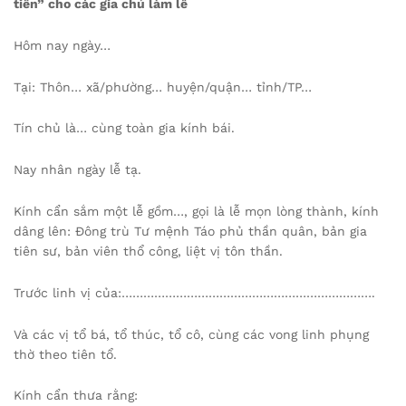
tiên” cho các gia chủ làm lễ
Hôm nay ngày…
Tại: Thôn… xã/phường… huyện/quận… tỉnh/TP…
Tín chủ là… cùng toàn gia kính bái.
Nay nhân ngày lễ tạ.
Kính cẩn sắm một lễ gồm…, gọi là lễ mọn lòng thành, kính
dâng lên: Đông trù Tư mệnh Táo phủ thần quân, bản gia
tiên sư, bản viên thổ công, liệt vị tôn thần.
Trước linh vị của:…………………………………………………………….
Và các vị tổ bá, tổ thúc, tổ cô, cùng các vong linh phụng
thờ theo tiên tổ.
Kính cẩn thưa rằng: