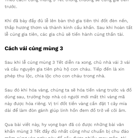
trước.
Khi đã bày đầy đủ lễ lên bàn thờ gia tiên thì đốt đèn nến,
thắp hương thơm và thành kính cầu khấn. Sau khi hoàn tất
lễ cúng gia tiên, các gia chủ sẽ tiến hành cúng thần tài.
Cách vái cúng mùng 3
Sau khi lễ cúng mùng 3 Tết diễn ra xong, chủ nhà vái 3 vái
và cầu nguyện gia tiên phù hộ con cháu. Tiếp đến là xin
phép thu lộc, chia lộc cho con cháu trong nhà.
Sau đó khi hóa vàng, chúng ta sẽ hóa tiền vàng trước và đồ
dùng sau, trường hợp nhà có người mới mất thì vàng mã
này được hóa riêng. Vị trí đốt tiền vàng cần đặt 1 cây mía
dài để làm đòn gánh giúp linh hồn đem đồ trở về cõi âm.
Qua bài viết này, hy vọng bạn đã có được những bài văn
khấn mùng 3 Tết đầy đủ nhất cũng như chuẩn bị chu đáo
mâm cúng vào ngày này để cầu được nhiều may mắn, tài