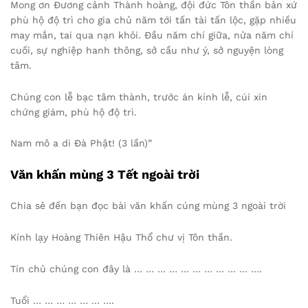
Mong ơn Đương cảnh Thành hoàng, đội đức Tôn thần bản xứ
phù hộ độ trì cho gia chủ năm tới tấn tài tấn lộc, gặp nhiều
may mắn, tai qua nạn khỏi. Đầu năm chí giữa, nửa năm chí
cuối, sự nghiệp hanh thông, sở cầu như ý, sở nguyện lòng
tâm.
Chúng con lễ bạc tâm thành, trước án kính lễ, cúi xin
chứng giám, phù hộ độ trì.
Nam mô a di Đà Phật! (3 lần)”
Văn khấn mùng 3 Tết ngoài trời
Chia sẻ đến bạn đọc bài văn khấn cúng mùng 3 ngoài trời
Kính lạy Hoàng Thiên Hậu Thổ chư vị Tôn thần.
Tín chủ chúng con đây là … … … … … … … … … … ….
Tuổi … … … … … … ….