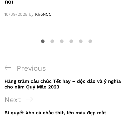
nối
10/09/2025
by
KhoNCC
Previous
Previous
Điều
Post
Hàng trăm câu chúc Tết hay – độc đáo và ý nghĩa
hướng
cho năm Quý Mão 2023
bài
Next
Next
viết
Post
Bí quyết kho cá chắc thịt, lên màu đẹp mắt