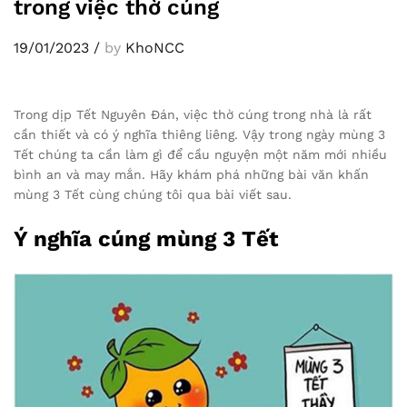
trong việc thờ cúng
19/01/2023
/
by
KhoNCC
Trong dịp Tết Nguyên Đán, việc thờ cúng trong nhà là rất
cần thiết và có ý nghĩa thiêng liêng. Vậy trong ngày mùng 3
Tết chúng ta cần làm gì để cầu nguyện một năm mới nhiều
bình an và may mắn. Hãy khám phá những bài văn khấn
mùng 3 Tết cùng chúng tôi qua bài viết sau.
Ý nghĩa cúng mùng 3 Tết