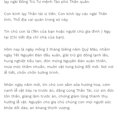
lạy ngài Đông Trù Tư mệnh Táo phủ Thần quân.
Con kính lạy Thần tài vị tiền. Con kính lạy các ngài Thần
linh, Thổ địa cai quản trong xứ này.
Tín chủ con là (Tên của bạn hoặc người chủ gia đình ) Ngụ
tại (Chi tiết địa chỉ nhà của bạn).
Hôm nay là ngày mồng 3 tháng Giêng năm Quý Mão, nhằm
ngày Tết Nguyên Đán đầu xuân, giải trừ gió đông lạnh lẽo,
hung nghiệt tiêu tan, đón mừng Nguyên Đán xuân thiên,
mưa móc thấm nhuần, muôn vật tưng bừng đổi mới. Nơi nơi
lễ tiết, chốn chốn tường trình.
Nhân ngày năm mới, tín chủ con sắm sửa hương hoa, cơm
canh lễ vật bày ra trước án, dâng cúng Thần Tài, cúi xin đức
tôn thần, giáng lâm trước án, chứng giám lòng thành thụ
hưởng lễ vật. Nguyện cho gia chủ chúng con mọi người sức
khỏe dồi dào, an khang thịnh vượng.