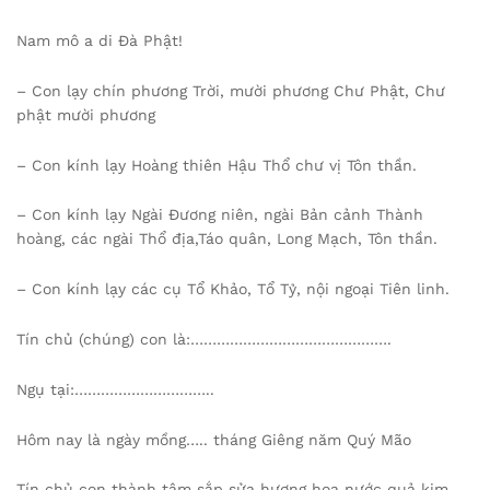
Nam mô a di Đà Phật!
– Con lạy chín phương Trời, mười phương Chư Phật, Chư
phật mười phương
– Con kính lạy Hoàng thiên Hậu Thổ chư vị Tôn thần.
– Con kính lạy Ngài Đương niên, ngài Bản cảnh Thành
hoàng, các ngài Thổ địa,Táo quân, Long Mạch, Tôn thần.
– Con kính lạy các cụ Tổ Khảo, Tổ Tỷ, nội ngoại Tiên linh.
Tín chủ (chúng) con là:……………………………………….
Ngụ tại:…………………………..
Hôm nay là ngày mồng….. tháng Giêng năm Quý Mão
Tín chủ con thành tâm sắp sửa hương hoa nước quả kim