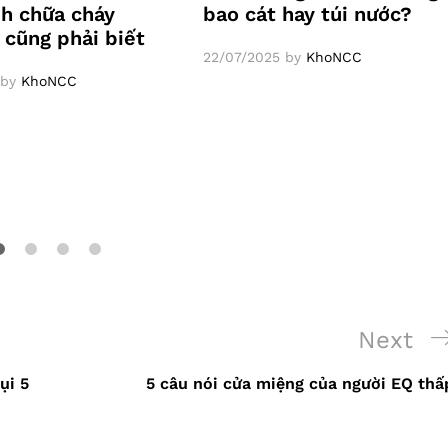
nh chữa cháy
bao cát hay túi nước?
 cũng phải biết
22/07/2025
by
KhoNCC
by
KhoNCC
Next
Next
Post
ụi 5
5 câu nói cửa miệng của người EQ thấ