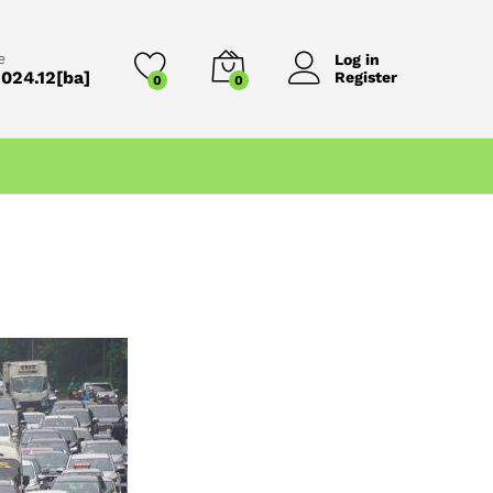
e
Log in
024.12[ba]
Register
0
0