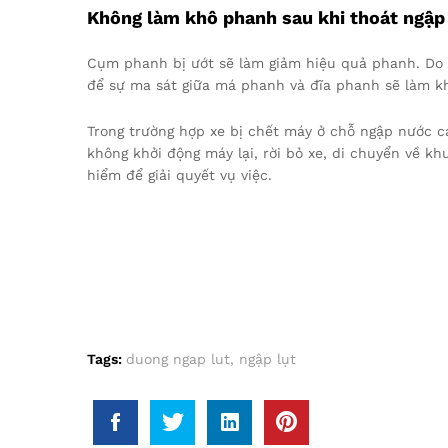
Không làm khô phanh sau khi thoát ngập
Cụm phanh bị ướt sẽ làm giảm hiệu quả phanh. Do đ
để sự ma sát giữa má phanh và đĩa phanh sẽ làm kh
Trong trường hợp xe bị chết máy ở chỗ ngập nước ca
không khởi động máy lại, rời bỏ xe, di chuyển về kh
hiểm để giải quyết vụ việc.
Tags:
duong ngap lut
,
ngập lụt