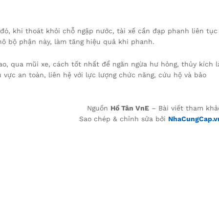
ó, khi thoát khỏi chỗ ngập nước, tài xế cần đạp phanh liên tục
ô bộ phận này, làm tăng hiệu quả khi phanh.
o, qua mũi xe, cách tốt nhất để ngăn ngừa hư hỏng, thủy kích l
u vực an toàn, liên hệ với lực lượng chức năng, cứu hộ và bảo
Nguồn
Hồ Tân VnE
– Bài viết tham khả
Sao chép & chỉnh sửa bởi
NhaCungCap.v