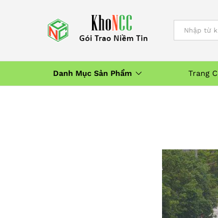
All
Danh Mục Sản Phẩm
Trang 