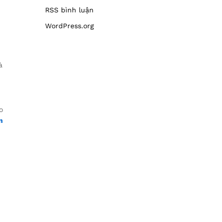
RSS bình luận
WordPress.org
à
o
n