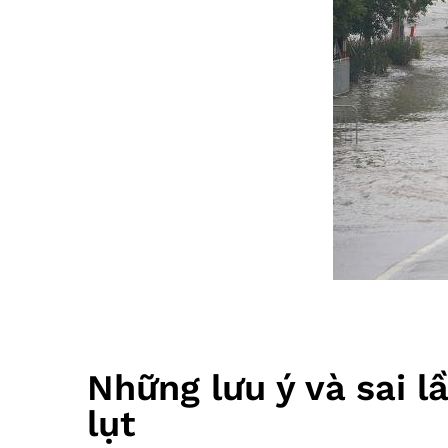
Những lưu ý và sai l
lụt