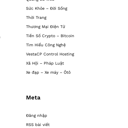
Sức Khỏe – Đời Sống
Thời Trang
Thương Mại Điện Tử
Tiền Số Crypto – Bitcoin
à
Tìm Hiểu Công Nghệ
VestaCP Control Hosting
Xã Hội – Pháp Luật
Xe đạp – Xe máy – Ôtô
Meta
Đăng nhập
RSS bài viết