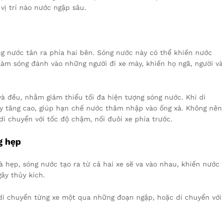
vị trí nào nước ngập sâu.
ng nước tản ra phía hai bên. Sóng nước này có thể khiến nước
làm sóng đánh vào những người đi xe máy, khiến họ ngã, người v
và đều, nhằm giảm thiểu tối đa hiện tượng sóng nước. Khi di
y tăng cao, giúp hạn chế nước thâm nhập vào ống xả. Không nên
i chuyển với tốc độ chậm, nối đuôi xe phía trước.
g hẹp
 hẹp, sóng nước tạo ra từ cả hai xe sẽ va vào nhau, khiến nước
ây thủy kích.
 di chuyển từng xe một qua những đoạn ngập, hoặc di chuyển với