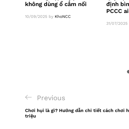
không dùng ổ cắm nối
định bì
PCCC ai
10/09/2025
by
KhoNCC
31/07/2025
Previous
Previous
Điều
Post
Chơi hụi là gì? Hướng dẫn chi tiết cách chơi h
hướng
triệu
bài