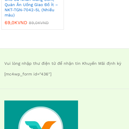
Quán Ăn Uống Giao Đồ Ít –
NKT-TGN-7042-5L (Nhiều
màu)
69,0K
VND
89,0K
VND
Vui lòng nhập thư điện tử để nhận tin Khuyến Mãi định kỳ
[mc4wp_form id="436"]