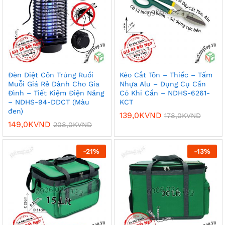
Đèn Diệt Côn Trùng Ruồi
Kéo Cắt Tôn – Thiếc – Tấm
Muỗi Giá Rẻ Dành Cho Gia
Nhựa Alu – Dụng Cụ Cần
Đình – Tiết Kiệm Điện Năng
Có Khi Cần – NDHS-6261-
– NDHS-94-DDCT (Màu
KCT
đen)
139,0K
VND
178,0K
VND
149,0K
VND
208,0K
VND
-
21
%
-
13
%