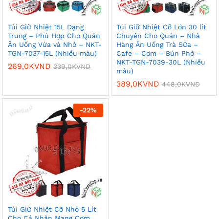
Túi Giữ Nhiệt 15L Dạng
Túi Giữ Nhiệt Cỡ Lớn 30 lít
Trung – Phù Hợp Cho Quán
Chuyên Cho Quán – Nhà
Ăn Uống Vừa và Nhỏ – NKT-
Hàng Ăn Uống Trà Sữa –
TGN-7037-15L (Nhiều màu)
Cafe – Cơm – Bún Phở –
NKT-TGN-7039-30L (Nhiều
269,0K
VND
339,0K
VND
màu)
389,0K
VND
448,0K
VND
-
22
%
Túi Giữ Nhiệt Cỡ Nhỏ 5 Lít
Cho Cá Nhân Mang Cơm,