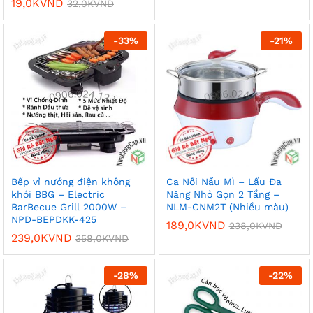
19,0K
VND
32,0K
VND
-
33
%
-
21
%
Bếp vỉ nướng điện không
Ca Nồi Nấu Mì – Lẩu Đa
khói BBG – Electric
Năng Nhỏ Gọn 2 Tầng –
BarBecue Grill 2000W –
NLM-CNM2T (Nhiều màu)
NPD-BEPDKK-425
189,0K
VND
238,0K
VND
239,0K
VND
358,0K
VND
-
28
%
-
22
%