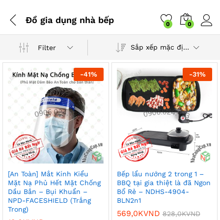
Đồ gia dụng nhà bếp
0
0
Sắp xếp mặc định
Filter
-
41
%
-
31
%
[An Toàn] Mắt Kính Kiểu
Bếp lẩu nướng 2 trong 1 –
Mặt Nạ Phủ Hết Mặt Chống
BBQ tại gia thiệt là đã Ngon
Dầu Bắn – Bụi Khuẩn –
Bổ Rẻ – NDHS-4904-
NPD-FACESHIELD (Trắng
BLN2n1
Trong)
569,0K
VND
828,0K
VND