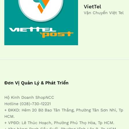
VietTel
Vận Chuyển Việt Tel
Đơn Vị Quản Lý & Phát Triển
Hộ Kinh Doanh ShopNCC
Hotline (028)-730-12221
+ ĐKKD: Hẻm 20 Bờ Bao Tân Thắng, Phường Tân Sơn Nhì, Tp
HCM.
+ VPĐD: Lê Thúc Hoạch, Phường Phú Thọ Hòa, Tp HCM.
+ Kho hàng: Rạch Cầu Suối, Phường Vĩnh Lộc B, Tp HCM.