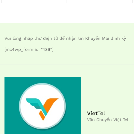
Vui lòng nhập thư điện tử để nhận tin Khuyến Mãi định kỳ
[mc4wp_form id="436"]
VietTel
Vận Chuyển Việt Tel