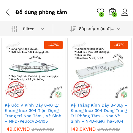
Đồ dùng phòng tắm
0
0
Sắp xếp mặc định
Filter
-
47
%
-
47
%
Kệ Góc V Kính Dày 8-10 Ly
Kệ Thẳng Kính Dày 8-10Ly –
Khung Inox 304 Tiện Dụng
Khung Inox 304 Dùng Trang
Trang trí Nhà Tắm , Vệ Sinh
Trí Phòng Tắm – Nhà Vệ
– NPD-KeGocV2-5105
Sinh – NPD-KeKiTha-5104
149,0K
VND
149,0K
VND
279,0K
VND
279,0K
VND