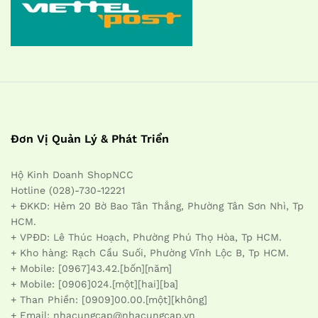
Đơn Vị Quản Lý & Phát Triển
Hộ Kinh Doanh ShopNCC
Hotline (028)-730-12221
+ ĐKKD: Hẻm 20 Bờ Bao Tân Thắng, Phường Tân Sơn Nhì, Tp
HCM.
+ VPĐD: Lê Thúc Hoạch, Phường Phú Thọ Hòa, Tp HCM.
+ Kho hàng: Rạch Cầu Suối, Phường Vĩnh Lộc B, Tp HCM.
+ Mobile: [0967]43.42.[bốn][năm]
+ Mobile: [0906]024.[một][hai][ba]
+ Than Phiền: [0909]00.00.[một][không]
+ Email: nhacungcap@nhacungcap.vn