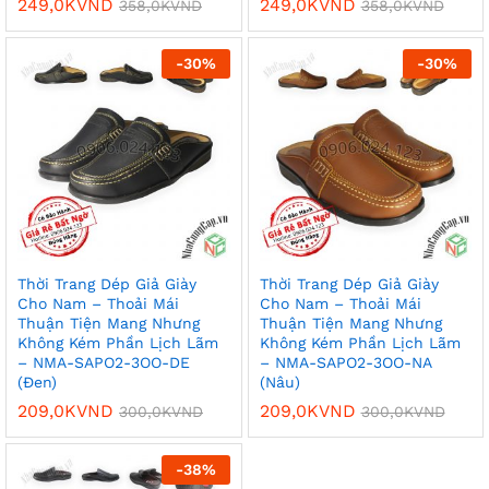
249,0K
VND
249,0K
VND
358,0K
VND
358,0K
VND
-
30
%
-
30
%
Thời Trang Dép Giả Giày
Thời Trang Dép Giả Giày
Cho Nam – Thoải Mái
Cho Nam – Thoải Mái
Thuận Tiện Mang Nhưng
Thuận Tiện Mang Nhưng
Không Kém Phần Lịch Lãm
Không Kém Phần Lịch Lãm
– NMA-SAPO2-3OO-DE
– NMA-SAPO2-3OO-NA
(Đen)
(Nâu)
209,0K
VND
209,0K
VND
300,0K
VND
300,0K
VND
-
38
%