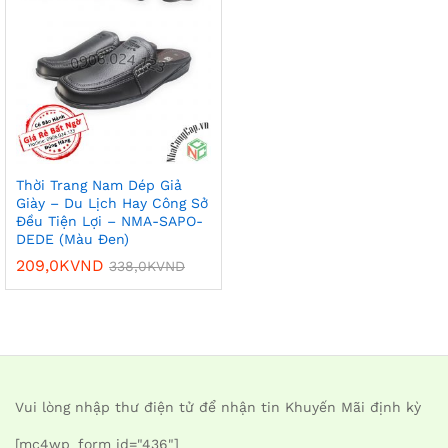
Thời Trang Nam Dép Giả
Giày – Du Lịch Hay Công Sở
Đều Tiện Lợi – NMA-SAPO-
DEDE (Màu Đen)
209,0K
VND
338,0K
VND
Vui lòng nhập thư điện tử để nhận tin Khuyến Mãi định kỳ
[mc4wp_form id="436"]