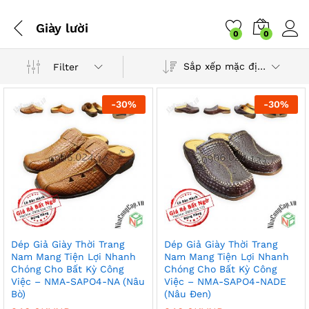
Giày lười
0
0
Sắp xếp mặc định
Filter
-
30
%
-
30
%
Dép Giả Giày Thời Trang
Dép Giả Giày Thời Trang
Nam Mang Tiện Lợi Nhanh
Nam Mang Tiện Lợi Nhanh
Chóng Cho Bất Kỳ Công
Chóng Cho Bất Kỳ Công
Việc – NMA-SAPO4-NA (Nâu
Việc – NMA-SAPO4-NADE
Bò)
(Nâu Đen)