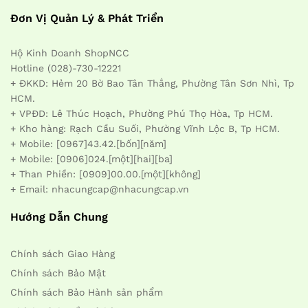
Đơn Vị Quản Lý & Phát Triển
Hộ Kinh Doanh ShopNCC
Hotline (028)-730-12221
+ ĐKKD: Hẻm 20 Bờ Bao Tân Thắng, Phường Tân Sơn Nhì, Tp
HCM.
+ VPĐD: Lê Thúc Hoạch, Phường Phú Thọ Hòa, Tp HCM.
+ Kho hàng: Rạch Cầu Suối, Phường Vĩnh Lộc B, Tp HCM.
+ Mobile: [0967]43.42.[bốn][năm]
+ Mobile: [0906]024.[một][hai][ba]
+ Than Phiền: [0909]00.00.[một][không]
+ Email: nhacungcap@nhacungcap.vn
Hướng Dẫn Chung
Chính sách Giao Hàng
Chính sách Bảo Mật
Chính sách Bảo Hành sản phẩm