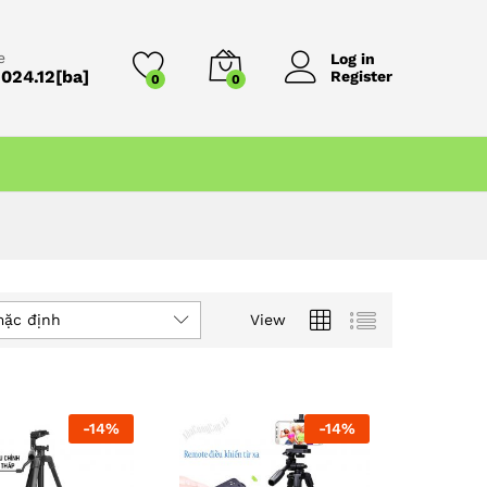
e
Log in
024.12[ba]
Register
0
0
mặc định
View
-
14
%
-
14
%