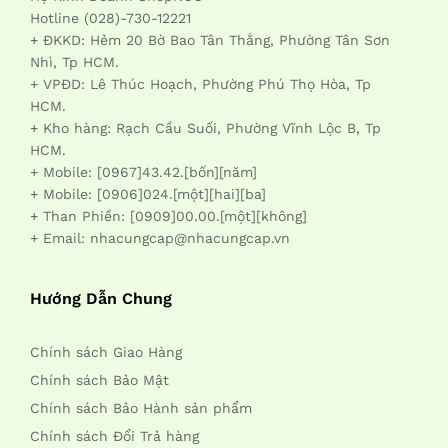
Hotline (028)-730-12221
+ ĐKKD: Hẻm 20 Bờ Bao Tân Thắng, Phường Tân Sơn
Nhì, Tp HCM.
+ VPĐD: Lê Thúc Hoạch, Phường Phú Thọ Hòa, Tp
HCM.
+ Kho hàng: Rạch Cầu Suối, Phường Vĩnh Lộc B, Tp
HCM.
+ Mobile: [0967]43.42.[bốn][năm]
+ Mobile: [0906]024.[một][hai][ba]
+ Than Phiền: [0909]00.00.[một][không]
+ Email: nhacungcap@nhacungcap.vn
Hướng Dẫn Chung
Chính sách Giao Hàng
Chính sách Bảo Mật
Chính sách Bảo Hành sản phẩm
Chính sách Đổi Trả hàng