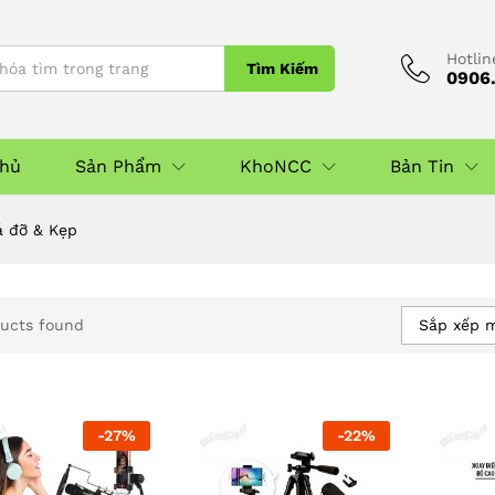
Hotlin
Tìm Kiếm
0906.
Chủ
Sản Phẩm
KhoNCC
Bản Tin
á đỡ & Kẹp
Sắp xếp 
ucts found
-
27
%
-
22
%