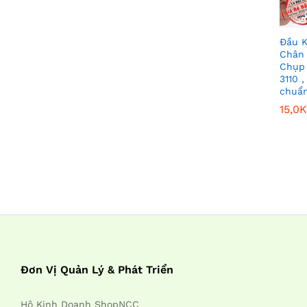
Đầu K
Chân 
Chụp 
3110 ,
chuẩ
15,0K
15,0K
Đơn Vị Quản Lý & Phát Triển
Hộ Kinh Doanh ShopNCC