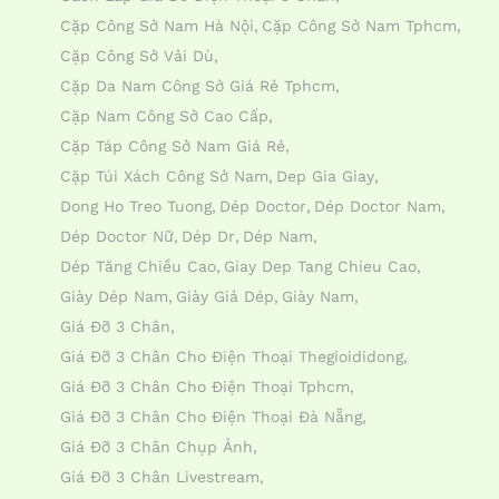
Cặp Công Sở Nam Hà Nội
Cặp Công Sở Nam Tphcm
Cặp Công Sở Vải Dù
Cặp Da Nam Công Sở Giá Rẻ Tphcm
Cặp Nam Công Sở Cao Cấp
Cặp Táp Công Sở Nam Giá Rẻ
Cặp Túi Xách Công Sở Nam
Dep Gia Giay
Dong Ho Treo Tuong
Dép Doctor
Dép Doctor Nam
Dép Doctor Nữ
Dép Dr
Dép Nam
Dép Tăng Chiều Cao
Giay Dep Tang Chieu Cao
Giày Dép Nam
Giày Giả Dép
Giày Nam
Giá Đỡ 3 Chân
Giá Đỡ 3 Chân Cho Điện Thoại Thegioididong
Giá Đỡ 3 Chân Cho Điện Thoại Tphcm
Giá Đỡ 3 Chân Cho Điện Thoại Đà Nẵng
Giá Đỡ 3 Chân Chụp Ảnh
Giá Đỡ 3 Chân Livestream