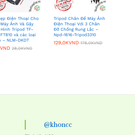
ẹp Điện Thoại Cho
Tripod Chân Đế Máy Ảnh
Máy Ảnh Và Gậy
Điện Thoại Với 3 Chân
Hình Tripod TF-
Đỡ Chống Rung Lắc –
 FT810 và các loại
Npd-1616-Tripod3310
n – NLM-DKDT
129,0K
129,0K
VND
VND
178,0K
178,0K
VND
VND
VND
VND
28,0K
28,0K
VND
VND
@khoncc