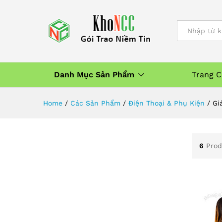
All
Danh Mục Sản Phẩm
Trang 
Home
/
Các Sản Phẩm
/
Điện Thoại & Phụ Kiện
/
Gi
6
Prod