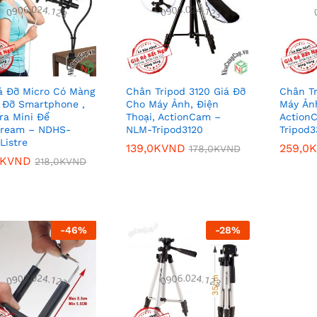
á Đỡ Micro Có Màng
Chân Tripod 3120 Giá Đỡ
Chân T
 Đỡ Smartphone ,
Cho Máy Ảnh, Điện
Máy Ảnh
a Mini Để
Thoại, ActionCam –
Action
tream – NDHS-
NLM-Tripod3120
Tripod
Listre
139,0K
139,0K
VND
VND
259,0K
259,0K
178,0K
178,0K
VND
VND
0K
0K
VND
VND
218,0K
218,0K
VND
VND
-
46
%
-
28
%