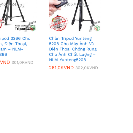
ripod 3366 Cho
Chân Tripod Yunteng
, Điện Thoại,
5208 Cho Máy Ảnh Và
Cam – NLM-
Điện Thoại Chống Rung
3366
Cho Ảnh Chất Lượng –
NLM-Yunteng5208
VND
VND
301,0K
301,0K
VND
VND
261,0K
261,0K
VND
VND
302,0K
302,0K
VND
VND