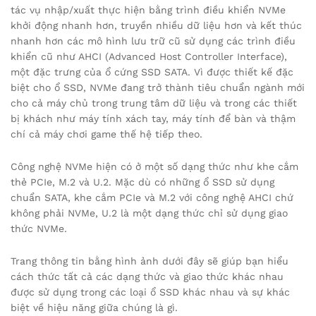
tác vụ nhập/xuất thực hiện bằng trình điều khiển NVMe
khởi động nhanh hơn, truyền nhiều dữ liệu hơn và kết thúc
nhanh hơn các mô hình lưu trữ cũ sử dụng các trình điều
khiển cũ như AHCI (Advanced Host Controller Interface),
một đặc trưng của ổ cứng SSD SATA. Vì được thiết kế đặc
biệt cho ổ SSD, NVMe đang trở thành tiêu chuẩn ngành mới
cho cả máy chủ trong trung tâm dữ liệu và trong các thiết
bị khách như máy tính xách tay, máy tính để bàn và thậm
chí cả máy chơi game thế hệ tiếp theo.
Công nghệ NVMe hiện có ở một số dạng thức như khe cắm
thẻ PCIe, M.2 và U.2. Mặc dù có những ổ SSD sử dụng
chuẩn SATA, khe cắm PCIe và M.2 với công nghệ AHCI chứ
không phải NVMe, U.2 là một dạng thức chỉ sử dụng giao
thức NVMe.
Trang thông tin bằng hình ảnh dưới đây sẽ giúp bạn hiểu
cách thức tất cả các dạng thức và giao thức khác nhau
được sử dụng trong các loại ổ SSD khác nhau và sự khác
biệt về hiệu năng giữa chúng là gì.