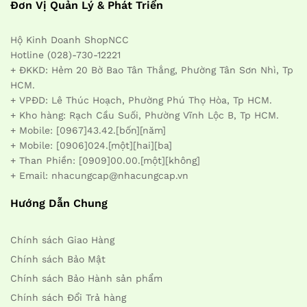
Đơn Vị Quản Lý & Phát Triển
Hộ Kinh Doanh ShopNCC
Hotline (028)-730-12221
+ ĐKKD: Hẻm 20 Bờ Bao Tân Thắng, Phường Tân Sơn Nhì, Tp
HCM.
+ VPĐD: Lê Thúc Hoạch, Phường Phú Thọ Hòa, Tp HCM.
+ Kho hàng: Rạch Cầu Suối, Phường Vĩnh Lộc B, Tp HCM.
+ Mobile: [0967]43.42.[bốn][năm]
+ Mobile: [0906]024.[một][hai][ba]
+ Than Phiền: [0909]00.00.[một][không]
+ Email: nhacungcap@nhacungcap.vn
Hướng Dẫn Chung
Chính sách Giao Hàng
Chính sách Bảo Mật
Chính sách Bảo Hành sản phẩm
Chính sách Đổi Trả hàng