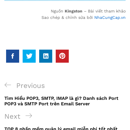
Nguồn
Kingston
– Bài viết tham khảo
Sao chép & chỉnh sửa bởi
NhaCungCap.vn
Previous
Previous
Điều
Post
Tìm Hiểu POP3, SMTP, IMAP là gì? Danh sách Port
hướng
POP3 và SMTP Port trên Email Server
bài
Next
Next
viết
Post
TOP 8 phần mềm quản lý email miễn phí tốt nhất