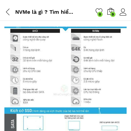
NVMe là gì ? Tìm hiểu về công nghệ ổ cứng SSD: NVMe, SATA, M.2
0
0