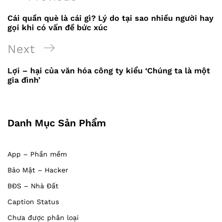
Điều
Post
Cái quần què là cái gì? Lý do tại sao nhiều người hay
hướng
gọi khi có vấn đề bức xúc
bài
Next
Next
viết
Post
Lợi – hại của văn hóa công ty kiểu ‘Chúng ta là một
gia đình’
Danh Mục Sản Phẩm
App – Phần mềm
Bảo Mật – Hacker
BĐS – Nhà Đất
Caption Status
Chưa được phân loại