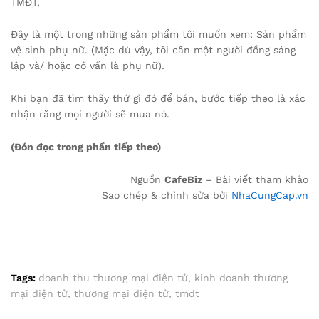
TMĐT,
Đây là một trong những sản phẩm tôi muốn xem: Sản phẩm
vệ sinh phụ nữ. (Mặc dù vậy, tôi cần một người đồng sáng
lập và/ hoặc cố vấn là phụ nữ).
Khi bạn đã tìm thấy thứ gì đó để bán, bước tiếp theo là xác
nhận rằng mọi người sẽ mua nó.
(Đón đọc trong phần tiếp theo)
Nguồn
CafeBiz
– Bài viết tham khảo
Sao chép & chỉnh sửa bởi
NhaCungCap.vn
Tags:
doanh thu thương mại điện tử
,
kinh doanh thương
mại điện tử
,
thương mại điện tử
,
tmdt