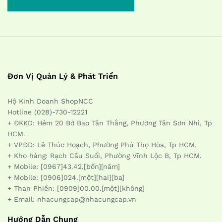
Đơn Vị Quản Lý & Phát Triển
Hộ Kinh Doanh ShopNCC
Hotline (028)-730-12221
+ ĐKKD: Hẻm 20 Bờ Bao Tân Thắng, Phường Tân Sơn Nhì, Tp
HCM.
+ VPĐD: Lê Thúc Hoạch, Phường Phú Thọ Hòa, Tp HCM.
+ Kho hàng: Rạch Cầu Suối, Phường Vĩnh Lộc B, Tp HCM.
+ Mobile: [0967]43.42.[bốn][năm]
+ Mobile: [0906]024.[một][hai][ba]
+ Than Phiền: [0909]00.00.[một][không]
+ Email: nhacungcap@nhacungcap.vn
Hướng Dẫn Chung