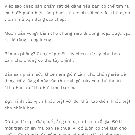
Việc sao chép sản phẩm rất dễ dàng nếu bạn có thể tìm ra
cách để phân biệt sản phẩm của mình với các đối thủ cạnh
tranh mà bạn đang sao chép.
Muốn bán võng? Làm cho chúng siêu di động hoặc được tạo
ra để tăng trọng lượng.
Bán áo phông? Cung cấp một tùy chọn cực kỳ phù hợp.
Làm cho chúng có thể tùy chỉnh.
Bán sản phẩm sức khỏe nam giới? Làm cho chúng siêu dễ
dàng: Hãy lấy gói này vào thứ Hai, gói này vào thứ Ba. In
“Thứ Hai” và “Thứ Ba” trên bao bì.
Đặt mình vào vị trí khác biệt với đối thủ, tạo điểm khác biệt
cho chính bạn
Dù bạn làm gì, đừng cố gắng chỉ cạnh tranh về giá. Đó là
một trận chiến mà bạn sẽ thua. Ai đó luôn có thể làm cho
thứ gì đó rẻ hơn. Cố gắng mang lại nhiều giá trị cho sản