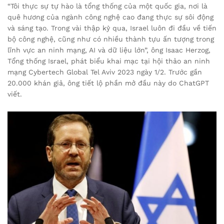
“Tôi thực sự tự hào là tổng thống của một quốc gia, nơi là
quê hương của ngành công nghệ cao đang thực sự sôi động
và sáng tạo. Trong vài thập kỷ qua, Israel luôn đi đầu về tiến
bộ công nghệ, cũng như có nhiều thành tựu ấn tượng trong
lĩnh vực an ninh mạng, AI và dữ liệu lớn”, ông Isaac Herzog,
Tổng thống Israel, phát biểu khai mạc tại hội thảo an ninh
mạng Cybertech Global Tel Aviv 2023 ngày 1/2. Trước gần
20.000 khán giả, ông tiết lộ phần mở đầu này do ChatGPT
viết.