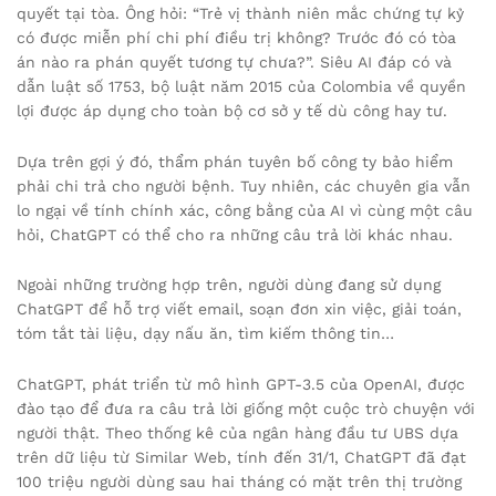
quyết tại tòa. Ông hỏi: “Trẻ vị thành niên mắc chứng tự kỷ
có được miễn phí chi phí điều trị không? Trước đó có tòa
án nào ra phán quyết tương tự chưa?”. Siêu AI đáp có và
dẫn luật số 1753, bộ luật năm 2015 của Colombia về quyền
lợi được áp dụng cho toàn bộ cơ sở y tế dù công hay tư.
Dựa trên gợi ý đó, thẩm phán tuyên bố công ty bảo hiểm
phải chi trả cho người bệnh. Tuy nhiên, các chuyên gia vẫn
lo ngại về tính chính xác, công bằng của AI vì cùng một câu
hỏi, ChatGPT có thể cho ra những câu trả lời khác nhau.
Ngoài những trường hợp trên, người dùng đang sử dụng
ChatGPT để hỗ trợ viết email, soạn đơn xin việc, giải toán,
tóm tắt tài liệu, dạy nấu ăn, tìm kiếm thông tin…
ChatGPT, phát triển từ mô hình GPT-3.5 của OpenAI, được
đào tạo để đưa ra câu trả lời giống một cuộc trò chuyện với
người thật. Theo thống kê của ngân hàng đầu tư UBS dựa
trên dữ liệu từ Similar Web, tính đến 31/1, ChatGPT đã đạt
100 triệu người dùng sau hai tháng có mặt trên thị trường