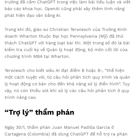
trường đã cấm ChatGPT trong việc làm bài tiểu luận và viết
báo cáo khoa học. OpenAI cũng phải xây thêm tính năng
phát hiện đạo văn bằng AI.
Trong khi đó, giáo sư Christian Terwiesch của Trường Kinh
doanh Wharton thuộc Đại học Pennsylvania (Mỹ) đã thử
thách ChatGPT với hàng loạt bài thi. Một trong số đó là bài
kiểm tra cuối kỳ về Quản lý hoạt động, bộ môn cốt lõi của
chương trình MBA tại Wharton.
Terwiesch cho biết siêu AI đạt điểm B hoặc B-, “thể hiện
một cách tuyệt vời, từ câu hỏi phân tích quy trình và quản
lý hoạt động cơ bản cho đến khả năng xử lý điển hình”. Tuy
vậy, nó còn thiếu sót khi xử lý các câu hỏi phân tích ở quy
trình nâng cao.
“Trợ lý” thẩm phán
Ngày 30/1, thẩm phán Juan Manuel Padilla Garcia ở
Cartagena (Colombia) đã dùng ChatGPT để hỗ trợ ra phán