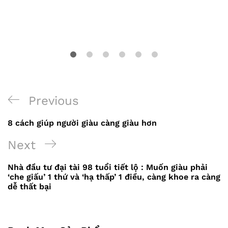
Previous
Previous
Điều
Post
8 cách giúp người giàu càng giàu hơn
hướng
Next
Next
bài
Post
viết
Nhà đầu tư đại tài 98 tuổi tiết lộ : Muốn giàu phải
‘che giấu’ 1 thứ và ‘hạ thấp’ 1 điều, càng khoe ra càng
dễ thất bại