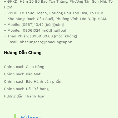
+ ĐKKD: Hẻm 20 Bờ Bao Tân Thắng, Phường Tân Sơn Nhì, Tp
HCM.
+ VPĐD: Lê Thúc Hoạch, Phường Phú Thọ Hòa, Tp HCM.
+ Kho hàng: Rạch Cầu Suối, Phường Vĩnh Lộc B, Tp HCM.
+ Mobile: [0967]43.42.[bốn][năm]
+ Mobile: [0906]024.[một][hai][ba]
+ Than Phiền: [0909]00.00.[một][không]
+ Email: nhacungcap@nhacungcap.vn
Hướng Dẫn Chung
Chính sách Giao Hàng
Chính sách Bảo Mật
Chính sách Bảo Hành sản phẩm
Chính sách Đổi Trả hàng
Hướng dẫn Thanh Toán
@khoncc