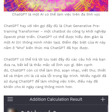
ChatGPT là một AI có thể làm việc trên đa lĩnh vực
ChatGPT hay với tên gọi đầy đủ là Chat Generative Pre-
training Transformer – một chatbot do công ty khởi nghiệp
OpenAI phát triển. ChatGPT có thể được hiểu đơn giản là
một AI (trí thông minh nhân tạo). Điểm đặc biệt của AI này
nằm ở “kho” kiến thức mà ChatGPT đã học được.
ChatGPT có thể trả lời lưu loát đầy đủ các câu hỏi mà bạn
đưa ra, bất kể là thắc mắc về lĩnh vực gì. Bên cạnh
đó, ChatGPT còn có thể làm thơ, soạn nhạc, viết thư, thiết
kế và thậm chí là cả sửa lỗi trong lập trình. Nhiều người đã
sử dụng ChatGPT để làm những việc trên, điều này đã
khiến cho AI ngày càng thông minh hơn.