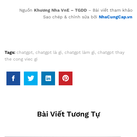
Nguồn
Khương Nha VnE – TGDD
– Bài viết tham khảo
Sao chép & chỉnh sửa bởi
NhaCungCap.vn
Tags:
chatgpt
,
chatgpt là gì
,
chatgpt làm gì
,
chatgpt thay
the cong viec gi
Bài Viết Tương Tự