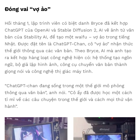
Đóng vai “vợ ảo”
Hồi tháng 1, lập trình viên có biệt danh Bryce đã kết hợp
ChatGPT của OpenAI và Stable Diffusion 2, AI vẽ ảnh từ văn
bản của Stability AI, để tạo một waifu – vợ ảo trong tiếng
Nhật. Được đặt tên là ChatGPT-Chan, cô “vợ ảo” nhận thức
thế giới thông qua các văn bản. Theo Bryce, AI mà anh tạo
ra kết hợp hàng loạt công nghệ hiện có: hệ thống tạo ngôn
ngữ, bộ giả lập hình ảnh, công cụ chuyển văn bản thành
giọng nói và công nghệ thị giác máy tính.
“ChatGPT-chan đang sống trong một thế giới mô phỏng
thông qua văn bản”, anh nói. “Cô ấy đã được học một cách
tỉ mỉ về các câu chuyện trong thế giới và cách mọi thứ vận
hành”.